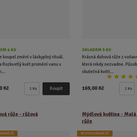
EM 4 KS
SKLADEM 5 KS
e koupel změní v láskyplný rituál.
Krásná duhová růže z voňav
a Rozkvetlý květ promění vanu v
která nikdy nezvadne. Působ
...
skutečná květi...
0 Kč
169,00 Kč
Koupit
Ks
Ks
Z
Z
m
m
ě
ě
n
n
vá růže - růžová
Mýdlová květina - Malá
i
i
růže
t
t
p
p
ÁVANĚJŠÍ
NEJPRODÁVANĚJŠÍ