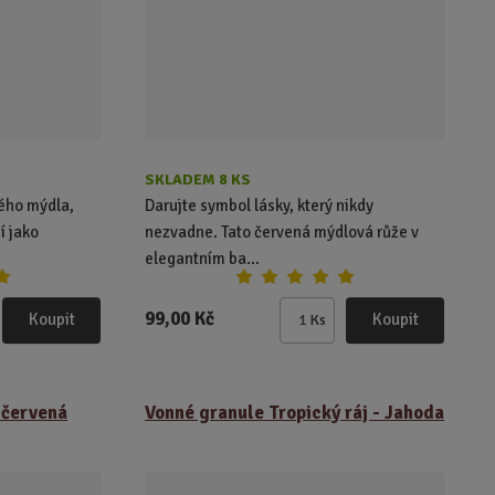
v
v
ý
ý
v
v
ý
ý
p
p
i
i
s
s
SKLADEM 8 KS
ého mýdla,
Darujte symbol lásky, který nikdy
í jako
nezvadne. Tato červená mýdlová růže v
elegantním ba...
99,00 Kč
Koupit
Koupit
Ks
Z
m
ě
n
 červená
Vonné granule Tropický ráj - Jahoda
i
t
p