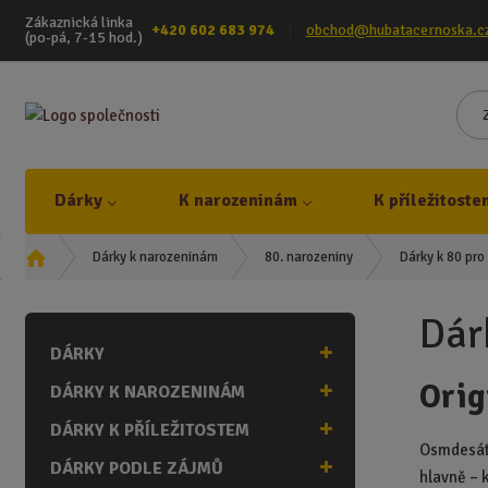
Zákaznická linka
+420 602 683 974
obchod@hubatacernoska.c
(po-pá, 7-15 hod.)
Dárky
K narozeninám
K příležitoste
Ú
Dárky k 80 pro
Dárky k narozeninám
80. narozeniny
v
o
Dár
d
DÁRKY
n
í
Orig
DÁRKY K NAROZENINÁM
s
t
DÁRKY K PŘÍLEŽITOSTEM
r
Osmdesátka
DÁRKY PODLE ZÁJMŮ
a
hlavně – k