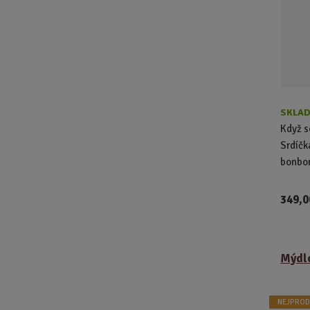
p
r
o
d
u
k
t
ů
SKLAD
Když s
Srdíčk
bonbon
349,0
Mýdlo
NEJPROD