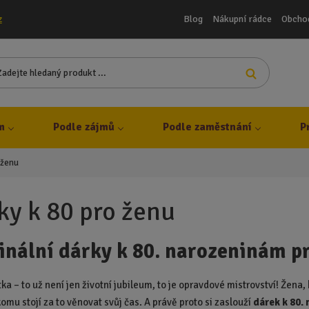
Blog
Nákupní rádce
Obcho
z
Z
Vyhledat
a
d
e
j
m
Podle zájmů
Podle zaměstnání
P
t
e
 ženu
h
l
e
ky k 80 pro ženu
d
a
inální dárky k 80. narozeninám
p
n
ý
p
 – to už není jen životní jubileum, to je opravdové mistrovství! Žena, k
r
omu stojí za to věnovat svůj čas. A právě proto si zaslouží
dárek k 80.
o