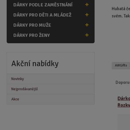
n
DÁRKY PODLE ZAMĚSTNÁNÍ
a
Hubatá če
DÁRKY PRO DĚTI A MLÁDEŽ
svém. Tak 
DÁRKY PRO MUŽE
DÁRKY PRO ŽENY
Akční nabídky
AWGifts
Novinky
Doporu
Nejprodávanější
Ř
Dárko
Akce
a
Rozkv
z
e
n
í