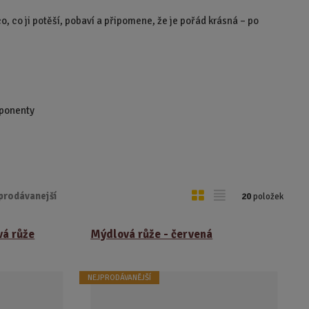
, co ji potěší, pobaví a připomene, že je pořád krásná – po
mponenty
O
T
prodávanejší
20
položek
b
a
r
b
vá růže
Mýdlová růže - červená
á
u
z
l
NEJPRODÁVANĚJŠÍ
k
k
o
o