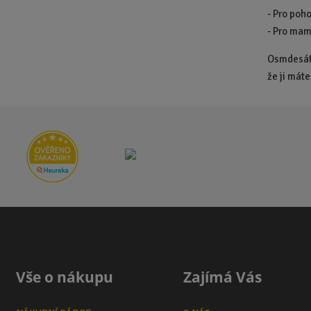
- Pro poh
- Pro mam
Osmdesátka
že ji máte
Vše o nákupu
Zajímá Vás