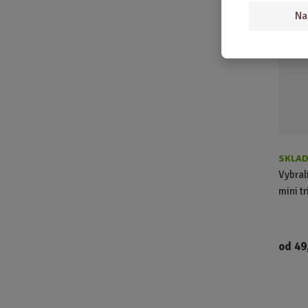
Na
AKCE
SKLAD
Vybrali
mini t
od
49