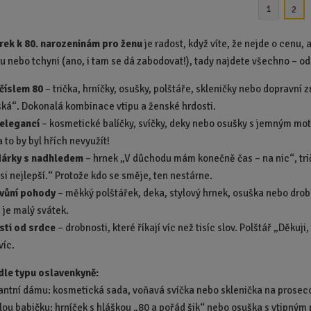
i
1
2
t
p
rek k 80. narozeninám pro ženu
je radost, když víte, že nejde o cenu,
o
 nebo tchyni (ano, i tam se dá zabodovat!), tady najdete všechno – od
č
e
 číslem 80
– trička, hrníčky, osušky, polštáře, skleničky nebo dopravní 
t
ská“. Dokonalá kombinace vtipu a ženské hrdosti.
 elegancí
– kosmetické balíčky, svíčky, deky nebo osušky s jemným mo
a to by byl hřích nevyužít!
dárky s nadhledem
– hrnek „V důchodu mám konečně čas – na nic“, t
si nejlepší.“ Protože kdo se směje, ten nestárne.
 vůní pohody
– měkký polštářek, deka, stylový hrnek, osuška nebo drobn
 je malý svátek.
sti od srdce
– drobnosti, které říkají víc než tisíc slov. Polštář „Děk
víc.
dle typu oslavenkyně:
gantní dámu: kosmetická sada, voňavá svíčka nebo sklenička na prosec
elou babičku: hrníček s hláškou „80 a pořád šik“ nebo osuška s vtipným