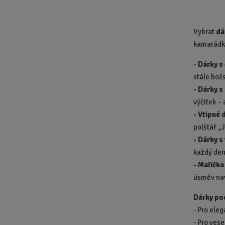
Vybrat
dá
kamarádku
- Dárky s
stále bož
-
Dárky s
výčitek – 
-
Vtipné 
polštář „J
-
Dárky s
každý den
-
Maličko
úsměv na
Dárky po
- Pro ele
- Pro ves