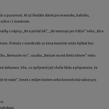
 ale o pozornost. Ať už hledáte dárek pro maminku, babičku,
 srdce i s úsměvem.
značky s nápisy „80 a pořád šik“, „80 omezuje jen řidiče“ nebo „80 a
tivem. Protože v osmdesáti se žena konečně může hýčkat bez
ričko „Nemusím nic“, osuška „Nečum na mě tímto tónem“ nebo
á dekorace. Vše, co zpříjemní její chvíle klidu a připomene, že
uji, že tě mám“, hrnek s milým textem nebo kosmetická radost pro
co.
 potiskem.