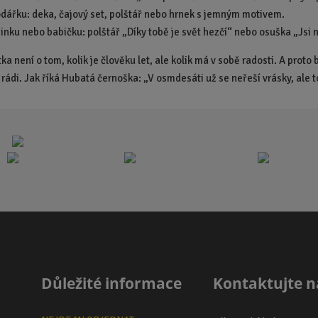
odářku: deka, čajový set, polštář nebo hrnek s jemným motivem.
inku nebo babičku: polštář „Díky tobě je svět hezčí“ nebo osuška „Jsi n
 není o tom, kolik je člověku let, ale kolik má v sobě radosti. A proto
 rádi.
Jak říká Hubatá černoška:
„V osmdesáti už se neřeší vrásky, ale t
Důležité informace
Kontaktujte n