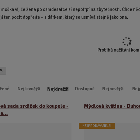
d
rnoška ví, že žena po osmdesátce si nepotrpí na zbytečnosti. Chce něco
u
jí ten pocit dopřejte – s dárkem, který se usmívá stejně jako ona.
k
t
.
.
.
Probíhá načítání ko
Nejdražší
čené
Nejlevnější
Dostupné
Nejnovější
Nej
vá sada srdíček do koupele -
Mýdlová květina - Duho
e...
NEJPRODÁVANĚJŠÍ