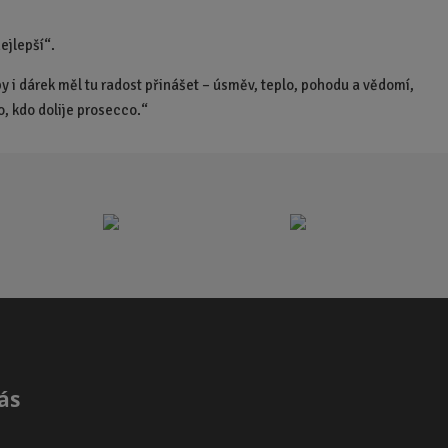
ejlepší“.
 by i dárek měl tu radost přinášet – úsměv, teplo, pohodu a vědomí,
o, kdo dolije prosecco.“
ás