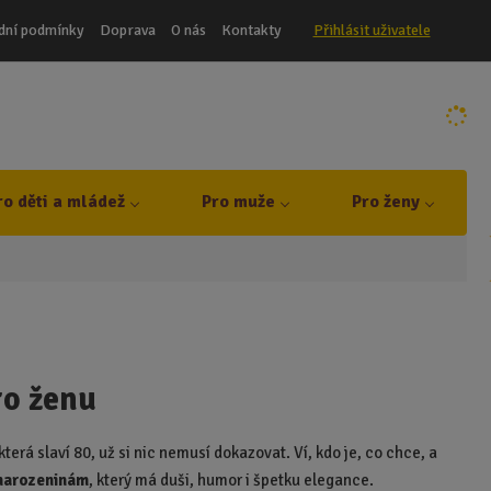
dní podmínky
Doprava
O nás
Kontakty
Přihlásit uživatele
ro děti a mládež
Pro muže
Pro ženy
ro ženu
terá slaví 80, už si nic nemusí dokazovat. Ví, kdo je, co chce, a
 narozeninám
, který má duši, humor i špetku elegance.