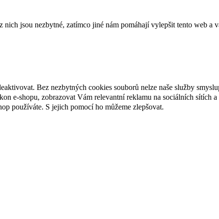
ich jsou nezbytné, zatímco jiné nám pomáhají vylepšit tento web a vá
deaktivovat. Bez nezbytných cookies souborů nelze naše služby smyslu
n e-shopu, zobrazovat Vám relevantní reklamu na sociálních sítích a 
hop používáte. S jejich pomocí ho můžeme zlepšovat.