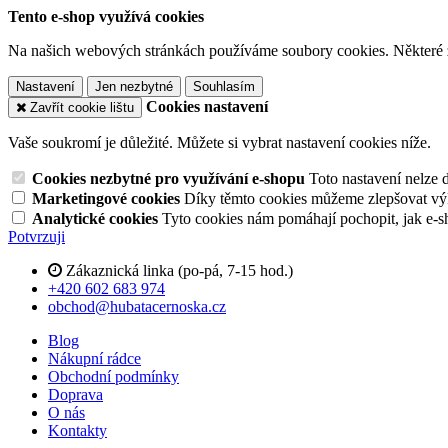
Tento e-shop využívá cookies
Na našich webových stránkách používáme soubory cookies. Některé z n
Nastavení
Jen nezbytné
Souhlasím
Cookies nastavení
Zavřít cookie lištu
Vaše soukromí je důležité. Můžete si vybrat nastavení cookies níže.
Cookies nezbytné pro využívání e-shopu
Toto nastavení nelze 
Marketingové cookies
Díky těmto cookies můžeme zlepšovat výko
Analytické cookies
Tyto cookies nám pomáhají pochopit, jak e-s
Potvrzuji
Zákaznická linka (po-pá, 7-15 hod.)
+420 602 683 974
obchod@hubatacernoska.cz
Blog
Nákupní rádce
Obchodní podmínky
Doprava
O nás
Kontakty