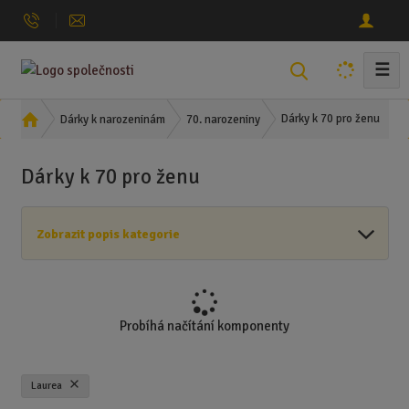
☰
V
y
h
Ú
Dárky k 70 pro ženu
Dárky k narozeninám
70. narozeniny
l
v
o
e
Dárky k 70 pro ženu
d
d
n
a
í
t
Zobrazit popis kategorie
s
t
r
a
n
Probíhá načítání komponenty
a
Laurea