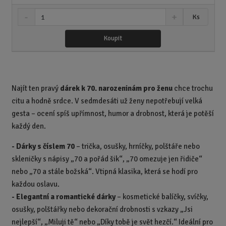
S
N
Z
Ks
n
a
m
í
v
ě
Koupit
ž
ý
n
i
š
i
t
i
t
m
t
p
n
m
Najít ten pravý
dárek k 70. narozeninám pro ženu
chce trochu
o
o
n
citu a hodně srdce. V sedmdesáti už ženy nepotřebují velká
ž
o
č
s
ž
gesta – ocení spíš upřímnost, humor a drobnost, která je potěší
e
t
s
t
každý den.
v
t
í
v
- Dárky s číslem 70
– trička, osušky, hrníčky, polštáře nebo
í
skleničky s nápisy „70 a pořád šik“, „70 omezuje jen řidiče“
nebo „70 a stále božská“. Vtipná klasika, která se hodí pro
každou oslavu.
- Elegantní a romantické dárky
– kosmetické balíčky, svíčky,
osušky, polštářky nebo dekorační drobnosti s vzkazy „Jsi
nejlepší“, „Miluji tě“ nebo „Díky tobě je svět hezčí.“ Ideální pro