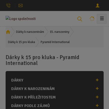
☰
V
y
h
Ú
Dárky k narozeninám
15. narozeniny
l
v
Pyramid International
o
Dárky k 15 pro kluka
e
d
d
n
a
Dárky k 15 pro kluka - Pyramid
í
t
International
s
t
r
a
DÁRKY
n
DÁRKY K NAROZENINÁM
a
DÁRKY K PŘÍLEŽITOSTEM
DÁRKY PODLE ZÁJMŮ