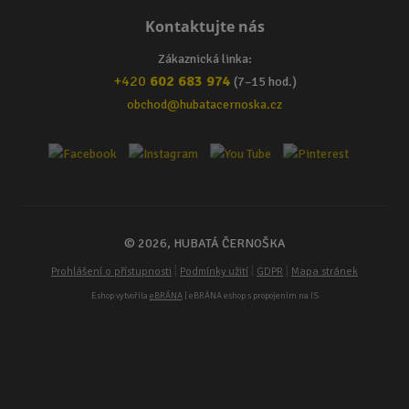
Kontaktujte nás
Zákaznická linka:
+420
602 683 974
(7–15 hod.)
obchod@hubatacernoska.cz
© 2026, HUBATÁ ČERNOŠKA
|
|
|
Prohlášení o přístupnosti
Podmínky užití
GDPR
Mapa stránek
Eshop vytvořila
eBRÁNA
| eBRÁNA eshop s propojením na IS