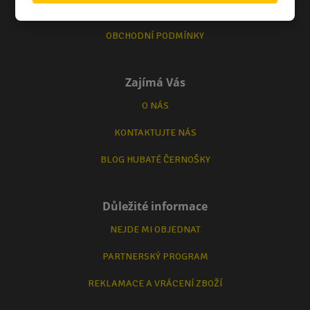
ZPŮSOB DORUČENÍ
OBCHODNÍ PODMÍNKY
Zajímá Vás
O NÁS
KONTAKTUJTE NÁS
BLOG HUBATÉ ČERNOŠKY
Důležité informace
NEJDE MI OBJEDNAT
PARTNERSKÝ PROGRAM
REKLAMACE A VRÁCENÍ ZBOŽÍ