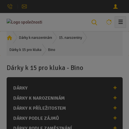
☰
V
y
h
Ú
Dárky k narozeninám
15. narozeniny
l
v
Bino
o
Dárky k 15 pro kluka
e
d
d
n
a
Dárky k 15 pro kluka - Bino
í
t
s
t
DÁRKY
r
a
DÁRKY K NAROZENINÁM
n
a
DÁRKY K PŘÍLEŽITOSTEM
DÁRKY PODLE ZÁJMŮ
DÁRKY PODLE ZAMĚSTNÁNÍ