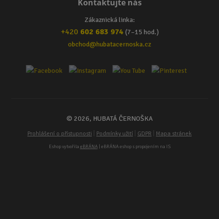
Kontaktujte nás
Zákaznická linka:
+420
602 683 974
(7–15 hod.)
obchod@hubatacernoska.cz
© 2026, HUBATÁ ČERNOŠKA
|
|
|
Prohlášení o přístupnosti
Podmínky užití
GDPR
Mapa stránek
Eshop vytvořila
eBRÁNA
| eBRÁNA eshop s propojením na IS