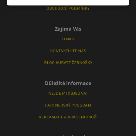
OBCHODNÍ PODMÍNKY
Zajímá Vás
O NÁS
KONTAKTUJTE NÁS
BLOG HUBATÉ ČERNOŠKY
Důležité informace
NEJDE MI OBJEDNAT
PARTNERSKÝ PROGRAM
REKLAMACE A VRÁCENÍ ZBOŽÍ