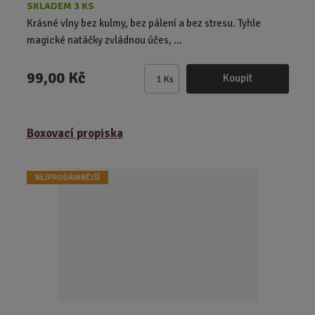
SKLADEM 3 KS
Krásné vlny bez kulmy, bez pálení a bez stresu. Tyhle
magické natáčky zvládnou účes, ...
99,00 Kč
Koupit
Ks
Z
m
ě
Boxovací propiska
n
i
t
NEJPRODÁVANĚJŠÍ
p
o
č
e
t