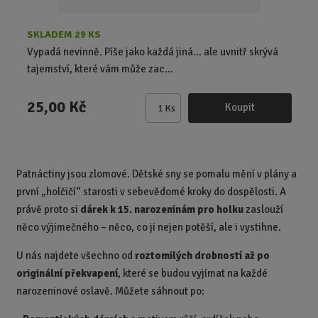
SKLADEM 29 KS
Vypadá nevinně. Píše jako každá jiná… ale uvnitř skrývá
tajemství, které vám může zac...
25,00 Kč
Koupit
Ks
Z
m
ě
n
Patnáctiny jsou zlomové. Dětské sny se pomalu mění v plány a
i
první „holčičí“ starosti v sebevědomé kroky do dospělosti. A
t
p
právě proto si
dárek k 15. narozeninám pro holku
zaslouží
o
něco výjimečného – něco, co ji nejen potěší, ale i vystihne.
č
U nás najdete všechno od
roztomilých drobností až po
e
t
originální překvapení
, které se budou vyjímat na každé
narozeninové oslavě. Můžete sáhnout po: