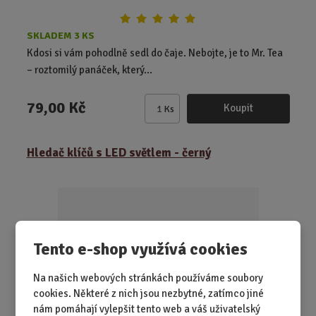
SKLADEM 3 KS
Kdosi si vám pohodlně sedl do čaje. Nebojte, je to Mr. Tea
– roztomilý panáček, který...
79,00 Kč
Koupit
Ks
Z
m
ě
Hledač klíčů s LED světlem - černý
n
i
t
p
o
č
Tento e-shop využívá cookies
e
t
Na našich webových stránkách používáme soubory
cookies. Některé z nich jsou nezbytné, zatímco jiné
nám pomáhají vylepšit tento web a váš uživatelský