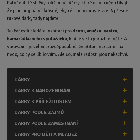
Patnáctileté slečny totiž milují dárky, které o nich něco říkají.
Že jsou originální, krásné, chytré – nebo prostě své. A přesně
takové dárky tady najdete.
Takže jestli hledáte inspiraci pro
dceru, vnučku, sestru,
kamarádku nebo spolužačku
, klidně se tu porozhlédněte. A
varování – je velmi pravděpodobné, že přitom narazíte i na
něco, co by se líbilo vám. Ale co, malé radosti jsou nakažlivé.
DÁRKY
DÁRKY K NAROZENINÁM
DÁRKY K PŘÍLEŽITOSTEM
DÁRKY PODLE ZÁJMŮ
DÁRKY PODLE ZAMĚSTNÁNÍ
DÁRKY PRO DĚTI A MLÁDEŽ