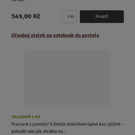
549,00 Kč
Koupit
Ks
Z
m
ě
Dřevěný stolek na notebook do postele
n
i
t
p
o
č
e
t
SKLADEM 1 KS
Pracovat z postele? S tímhle stolečkem úplně bez výčitek –
pohodlí vám jde zkrátka na...