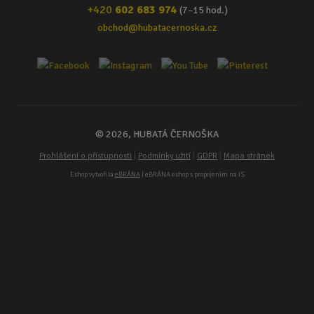
+420
602 683 974
(7–15 hod.)
obchod@hubatacernoska.cz
© 2026, HUBATÁ ČERNOŠKA
|
|
|
Prohlášení o přístupnosti
Podmínky užití
GDPR
Mapa stránek
Eshop vytvořila
eBRÁNA
| eBRÁNA eshop s propojením na IS