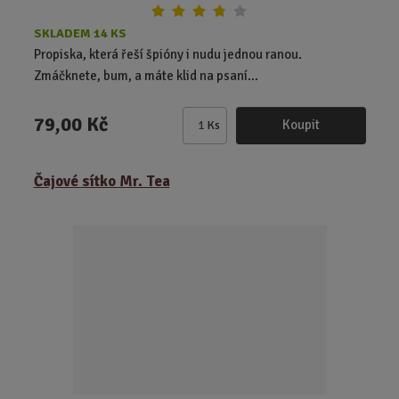
SKLADEM 14 KS
Propiska, která řeší špióny i nudu jednou ranou.
Zmáčknete, bum, a máte klid na psaní...
79,00 Kč
Koupit
Ks
Z
m
ě
Čajové sítko Mr. Tea
n
i
t
p
o
č
e
t