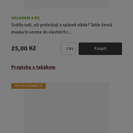
SKLADEM 6 KS
Světlo ruší, oči protestují a spánek nikde? Tahle černá
maska to vezme do vlastních r...
25,00 Kč
Koupit
Ks
Z
m
ě
Propiska s tahákem
n
i
t
NEJPRODÁVANĚJŠÍ
p
o
č
e
t