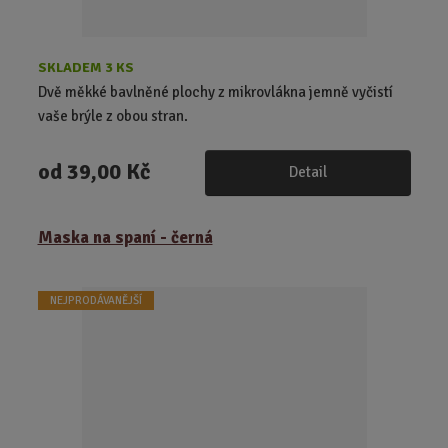
SKLADEM 3 KS
Dvě měkké bavlněné plochy z mikrovlákna jemně vyčistí
vaše brýle z obou stran.
od
39,00 Kč
Detail
Maska na spaní - černá
NEJPRODÁVANĚJŠÍ