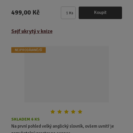
499,00 Kč
Koupit
Ks
Z
m
ě
Sejf ukrytý v knize
n
i
t
NEJPRODÁVANĚJŠÍ
p
o
č
e
t
SKLADEM 6 KS
Na první pohled velký anglický slovník, ovšem uvnitř je