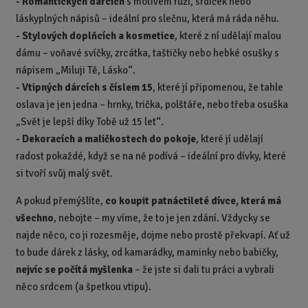
- Romantických dárcích
s motivem růží, srdíček nebo
láskyplných nápisů – ideální pro slečnu, která má ráda něhu.
-
Stylových doplňcích a kosmetice
, které z ní udělají malou
dámu – voňavé svíčky, zrcátka, taštičky nebo hebké osušky s
nápisem „Miluji Tě, Lásko“.
-
Vtipných dárcích s číslem 15
, které jí připomenou, že tahle
oslava je jen jedna – hrnky, trička, polštáře, nebo třeba osuška
„Svět je lepší díky Tobě už 15 let“.
-
Dekoracích a maličkostech do pokoje
, které jí udělají
radost pokaždé, když se na ně podívá – ideální pro dívky, které
si tvoří svůj malý svět.
A pokud přemýšlíte,
co koupit patnáctileté dívce, která má
všechno
, nebojte – my víme, že to je jen zdání. Vždycky se
najde něco, co ji rozesměje, dojme nebo prostě překvapí. Ať už
to bude dárek z lásky, od kamarádky, maminky nebo babičky,
nejvíc se počítá myšlenka
– že jste si dali tu práci a vybrali
něco srdcem (a špetkou vtipu).