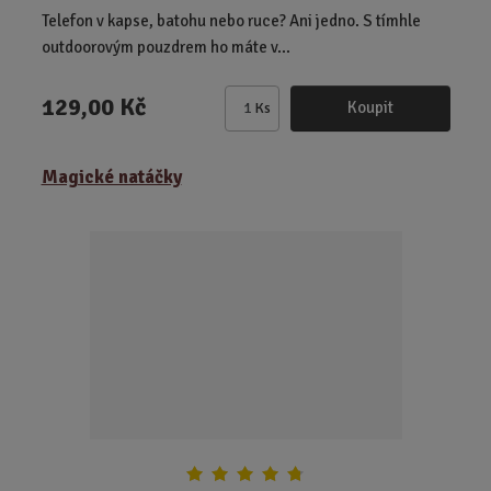
Telefon v kapse, batohu nebo ruce? Ani jedno. S tímhle
outdoorovým pouzdrem ho máte v...
129,00 Kč
Koupit
Ks
Z
m
ě
Magické natáčky
n
i
t
p
o
č
e
t