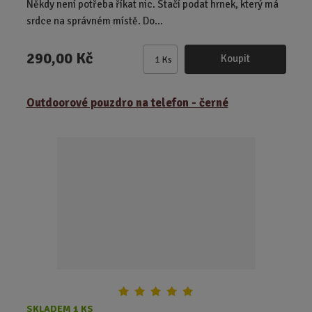
Někdy není potřeba říkat nic. Stačí podat hrnek, který má
srdce na správném místě. Do...
290,00 Kč
Koupit
Ks
Z
m
ě
Outdoorové pouzdro na telefon - černé
n
i
t
p
o
č
e
t
SKLADEM 1 KS