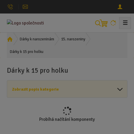
☰
V
y
h
Ú
Dárky k narozeninám
15. narozeniny
l
v
Dárky k 15 pro holku
o
e
d
d
n
a
Dárky k 15 pro holku
í
t
s
t
Zobrazit popis kategorie
r
a
n
a
Probíhá načítání komponenty