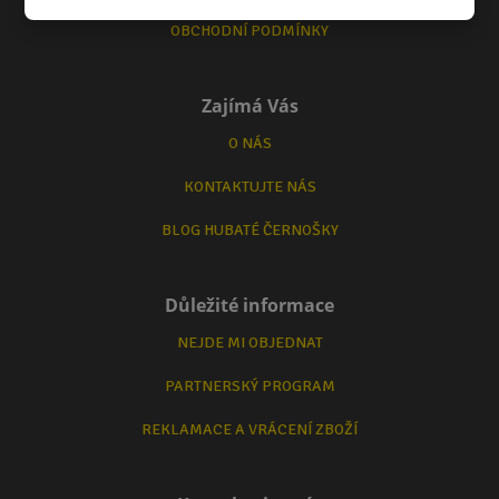
OBCHODNÍ PODMÍNKY
Zajímá Vás
O NÁS
KONTAKTUJTE NÁS
BLOG HUBATÉ ČERNOŠKY
Důležité informace
NEJDE MI OBJEDNAT
PARTNERSKÝ PROGRAM
REKLAMACE A VRÁCENÍ ZBOŽÍ