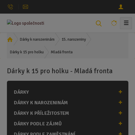
☰
V
y
h
Ú
Dárky k narozeninám
15. narozeniny
l
v
Mladá fronta
o
Dárky k 15 pro holku
e
d
d
n
a
Dárky k 15 pro holku - Mladá fronta
í
t
s
t
DÁRKY
r
a
DÁRKY K NAROZENINÁM
n
a
DÁRKY K PŘÍLEŽITOSTEM
DÁRKY PODLE ZÁJMŮ
DÁRKY PODLE ZAMĚSTNÁNÍ