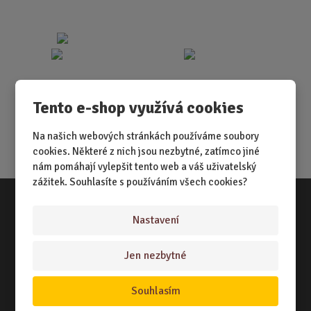
Tento e-shop využívá cookies
Na našich webových stránkách používáme soubory
cookies. Některé z nich jsou nezbytné, zatímco jiné
nám pomáhají vylepšit tento web a váš uživatelský
zážitek. Souhlasíte s používáním všech cookies?
Nastavení
Vše o nákupu
NÁKUPNÍ RÁDCE
Jen nezbytné
TERMÍNY ODESLÁNÍ ZBOŽÍ
Souhlasím
ZPŮSOB DORUČENÍ