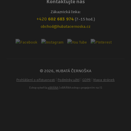
Kontaktujte nás
Zákaznická linka:
+420
602 683 974
(7–15 hod.)
obchod@hubatacernoska.cz
© 2026, HUBATÁ ČERNOŠKA
|
|
|
Prohlášení o přístupnosti
Podmínky užití
GDPR
Mapa stránek
Eshop vytvořila
eBRÁNA
| eBRÁNA eshop s propojením na IS