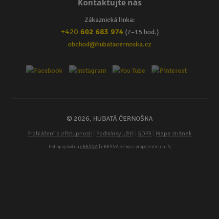
Kontaktujte nás
Zákaznická linka:
+420
602 683 974
(7–15 hod.)
obchod@hubatacernoska.cz
© 2026, HUBATÁ ČERNOŠKA
|
|
|
Prohlášení o přístupnosti
Podmínky užití
GDPR
Mapa stránek
Eshop vytvořila
eBRÁNA
| eBRÁNA eshop s propojením na IS