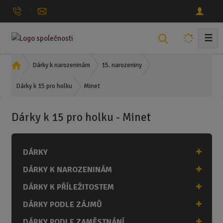
☰
V
y
h
Ú
Dárky k narozeninám
15. narozeniny
l
v
Minet
o
Dárky k 15 pro holku
e
d
d
n
a
Dárky k 15 pro holku - Minet
í
t
s
t
DÁRKY
r
a
DÁRKY K NAROZENINÁM
n
a
DÁRKY K PŘÍLEŽITOSTEM
DÁRKY PODLE ZÁJMŮ
DÁRKY PODLE ZAMĚSTNÁNÍ