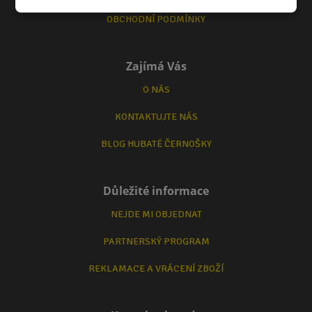
OBCHODNÍ PODMÍNKY
Zajímá Vás
O NÁS
KONTAKTUJTE NÁS
BLOG HUBATÉ ČERNOŠKY
Důležité informace
NEJDE MI OBJEDNAT
PARTNERSKÝ PROGRAM
REKLAMACE A VRÁCENÍ ZBOŽÍ