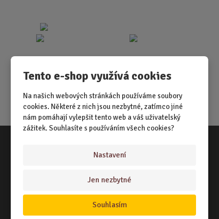
Tento e-shop využívá cookies
Na našich webových stránkách používáme soubory
cookies. Některé z nich jsou nezbytné, zatímco jiné
nám pomáhají vylepšit tento web a váš uživatelský
zážitek. Souhlasíte s používáním všech cookies?
Nastavení
Vše o nákupu
NÁKUPNÍ RÁDCE
Jen nezbytné
TERMÍNY ODESLÁNÍ ZBOŽÍ
Souhlasím
ZPŮSOB DORUČENÍ