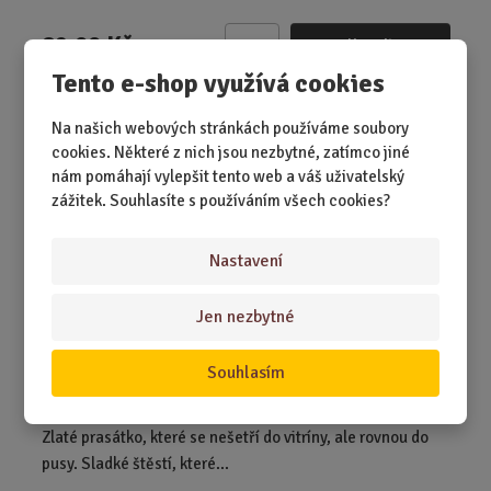
89,00 Kč
Koupit
Ks
Z
Tento e-shop využívá cookies
m
ě
Čokoládové zlaté prasátko 60 g
Na našich webových stránkách používáme soubory
n
cookies. Některé z nich jsou nezbytné, zatímco jiné
i
nám pomáhají vylepšit tento web a váš uživatelský
t
zážitek. Souhlasíte s používáním všech cookies?
p
o
č
Nastavení
e
t
Jen nezbytné
Souhlasím
SKLADEM 4 KS
Zlaté prasátko, které se nešetří do vitríny, ale rovnou do
pusy. Sladké štěstí, které...