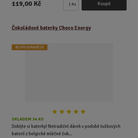
119,00 Kč
Koupit
Ks
Z
m
ě
Čokoládové baterky Choco Energy
n
i
t
NEJPRODÁVANĚJŠÍ
p
o
č
e
t
SKLADEM 34 KS
Dobijte si baterky! Netradiční dárek v podobě tužkových
baterií z belgické mléčné čok...