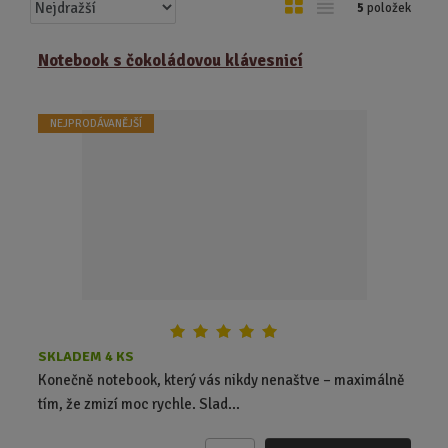
Ř
O
T
5
položek
a
b
a
z
r
b
Notebook s čokoládovou klávesnicí
e
á
u
n
z
l
í
NEJPRODÁVANĚJŠÍ
k
k
p
o
o
r
o
v
v
d
ý
ý
u
v
v
k
ý
ý
t
p
p
ů
i
i
s
s
SKLADEM 4 KS
Konečně notebook, který vás nikdy nenaštve – maximálně
tím, že zmizí moc rychle. Slad...