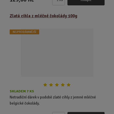
Z
m
ě
Zlatá cihla z mléčné čokolády 100g
n
i
t
NEJPRODÁVANĚJŠÍ
p
o
č
e
t
SKLADEM 7 KS
Netradiční dárek v podobě zlaté cihly z jemné mléčné
belgické čokolády.