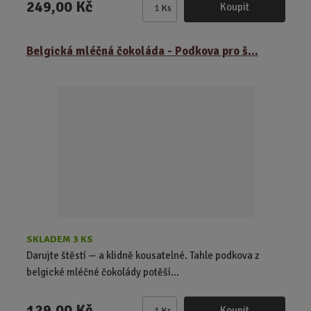
249,00 Kč
Koupit
Ks
Z
m
ě
Belgická mléčná čokoláda - Podkova pro š...
n
i
t
p
o
č
e
t
SKLADEM 3 KS
Darujte štěstí — a klidně kousatelné. Tahle podkova z
belgické mléčné čokolády potěší...
129,00 Kč
Koupit
Ks