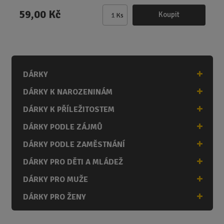
59,00 Kč
Koupit
Ks
Z
m
ě
n
i
DÁRKY
t
p
DÁRKY K NAROZENINÁM
o
č
DÁRKY K PŘÍLEŽITOSTEM
e
DÁRKY PODLE ZÁJMŮ
t
DÁRKY PODLE ZAMĚSTNÁNÍ
DÁRKY PRO DĚTI A MLÁDEŽ
DÁRKY PRO MUŽE
DÁRKY PRO ŽENY