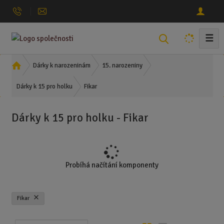
☰
V
y
h
Ú
Dárky k narozeninám
15. narozeniny
l
v
Fikar
o
Dárky k 15 pro holku
e
d
d
n
a
Dárky k 15 pro holku - Fikar
í
t
s
t
r
a
Probíhá načítání komponenty
n
a
Fikar