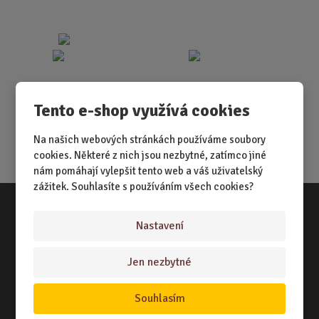
Tento e-shop využívá cookies
Na našich webových stránkách používáme soubory
cookies. Některé z nich jsou nezbytné, zatímco jiné
nám pomáhají vylepšit tento web a váš uživatelský
zážitek. Souhlasíte s používáním všech cookies?
Nastavení
Vše o nákupu
NÁKUPNÍ RÁDCE
Jen nezbytné
TERMÍNY ODESLÁNÍ ZBOŽÍ
Souhlasím
ZPŮSOB DORUČENÍ