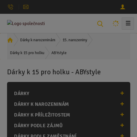
☰
V
y
h
Ú
Dárky k narozeninám
15. narozeniny
l
v
ABYstyle
o
Dárky k 15 pro holku
e
d
d
n
a
Dárky k 15 pro holku - ABYstyle
í
t
s
t
DÁRKY
r
a
DÁRKY K NAROZENINÁM
n
a
DÁRKY K PŘÍLEŽITOSTEM
DÁRKY PODLE ZÁJMŮ
DÁRKY PODLE ZAMĚSTNÁNÍ