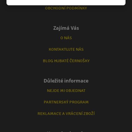
OBCHODNÍ PODMÍNKY
Zajímá Vás
O NÁS
KONTAKTUJTE NÁS
BLOG HUBATÉ ČERNOŠKY
Důležité informace
NEJDE MI OBJEDNAT
PARTNERSKÝ PROGRAM
REKLAMACE A VRÁCENÍ ZBOŽÍ