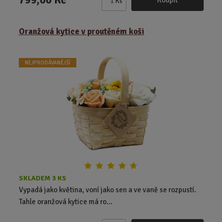
Koupit
Ks
Z
m
ě
Oranžová kytice v proutěném koši
n
i
t
NEJPRODÁVANĚJŠÍ
p
o
č
e
t
SKLADEM 3 KS
Vypadá jako květina, voní jako sen a ve vaně se rozpustí.
Tahle oranžová kytice má ro...