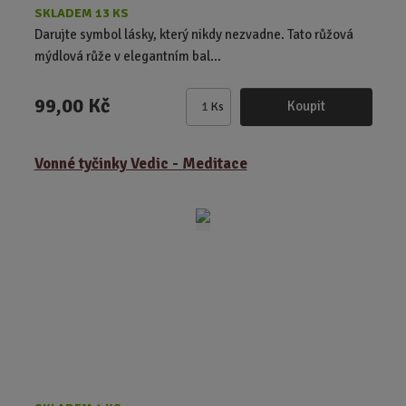
SKLADEM 13 KS
Darujte symbol lásky, který nikdy nezvadne. Tato růžová
mýdlová růže v elegantním bal...
99,00 Kč
Koupit
Ks
Z
m
ě
Vonné tyčinky Vedic - Meditace
n
i
t
p
o
č
e
t