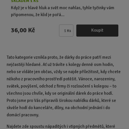
SKLADEM 1 KS
Když je v hlavě hluk a svět moc nahlas, tyhle tyčinky vám
připomenou, že klid je pořá...
36,00 Kč
Koupit
Ks
Z
m
ě
n
Tato kategorie vznikla proto, že dárky do práce patří mezi
i
nejčastěji hledané. Ať už trávíte s kolegy denně osm hodin,
t
p
nebo se vídáte jen občas, vždy se najde příležitost, kdy chcete
o
někoho z pracovního prostředí potěšit. Vánoce, narozeniny,
č
svátek, povýšení, odchod z firmy či rozloučení s kolegou – to
e
všechno jsou chvíle, kdy se originální dárek do práce hodí.
t
Proto jsme pro Vás připravili širokou nabídku dárků, které se
skvěle hodí do kanceláře, dílny, na obchodní jednání i do
domácí pracovny.
Najdete zde spoustu nápaditých i vtipných předmětů, které