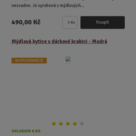
nezvadne. Je vyrobená z mýdlových...
490,00 Kč
Koupit
Ks
Z
m
ě
Mýdlová kytice v dárkové krabici - Modrá
n
i
t
NEJPRODÁVANĚJŠÍ
p
o
č
e
t
SKLADEM 6 KS