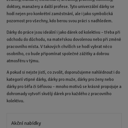
doktory, manažery a další profese. Tyto univerzální dárky se
hodí nejen pro konkrétní zaměstnání, ale i jako symbolická
pozornost pro všechny, kdo berou svou práci s nadhledem.
Dárky do práce jsou ideální i jako dárek od kolektivu – třeba při
odchodu do důchodu, na mateřskou dovolenou nebo při změně
pracovního místa. V takových chvílích se hodí vybrat něco
osobního, co bude připomínat společné zážitky a dobrou
atmosféru v týmu.
A pokud si nejste jistí, co zvolit, doporučujeme nahlédnout i do
kategorií vtipné dárky, dárky pro muže, dárky pro ženy nebo
dárky pro šéfa či šéfovou – mnoho motivů se krásně propojuje a
dohromady vytvoří skvělý dárek pro každého z pracovního
kolektivu.
Akční nabídky