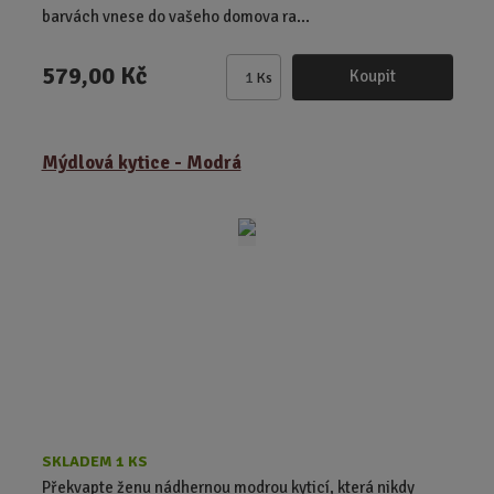
barvách vnese do vašeho domova ra...
579,00 Kč
Koupit
Ks
Z
m
ě
Mýdlová kytice - Modrá
n
i
t
p
o
č
e
t
SKLADEM 1 KS
Překvapte ženu nádhernou modrou kyticí, která nikdy