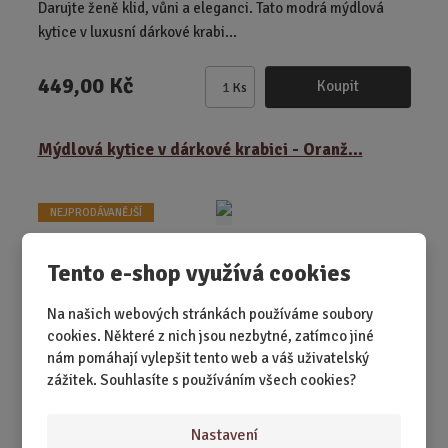
Darujte ženě klid, vůni a eleganci. Tato modrá mýdlová
kytice v luxusní dárkové krabi...
449,00 Kč
Koupit
Ks
Z
m
ě
Mýdlová kytice v dárkové krabici - Oranž...
n
i
t
NEJPRODÁVANĚJŠÍ
p
o
Tento e-shop využívá cookies
č
e
Na našich webových stránkách používáme soubory
t
cookies. Některé z nich jsou nezbytné, zatímco jiné
nám pomáhají vylepšit tento web a váš uživatelský
zážitek. Souhlasíte s používáním všech cookies?
Nastavení
SKLADEM 4 KS