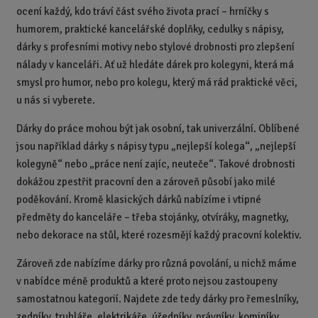
ocení každý, kdo tráví část svého života prací – hrníčky s
humorem, praktické kancelářské doplňky, cedulky s nápisy,
dárky s profesními motivy nebo stylové drobnosti pro zlepšení
nálady v kanceláři. Ať už hledáte dárek pro kolegyni, která má
smysl pro humor, nebo pro kolegu, který má rád praktické věci,
u nás si vyberete.
Dárky do práce mohou být jak osobní, tak univerzální. Oblíbené
jsou například dárky s nápisy typu „nejlepší kolega“, „nejlepší
kolegyně“ nebo „práce není zajíc, neuteče“. Takové drobnosti
dokážou zpestřit pracovní den a zároveň působí jako milé
poděkování. Kromě klasických dárků nabízíme i vtipné
předměty do kanceláře – třeba stojánky, otvíráky, magnetky,
nebo dekorace na stůl, které rozesmějí každý pracovní kolektiv.
Zároveň zde nabízíme dárky pro různá povolání, u nichž máme
v nabídce méně produktů a které proto nejsou zastoupeny
samostatnou kategorií. Najdete zde tedy dárky pro řemeslníky,
zedníky, truhláře, elektrikáře, úředníky, právníky, kominíky,