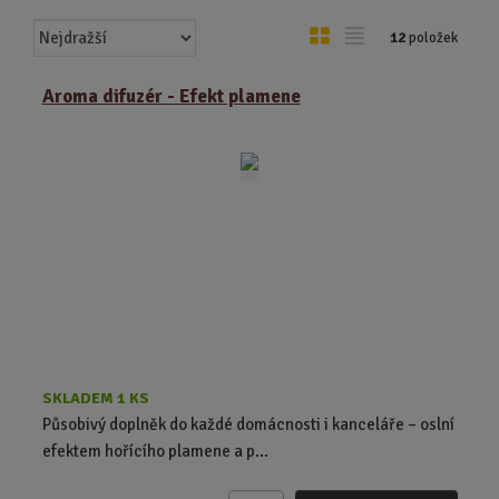
Ř
O
T
12
položek
a
b
a
z
r
b
Aroma difuzér - Efekt plamene
e
á
u
n
z
l
í
k
k
p
o
o
r
o
v
v
d
ý
ý
u
v
v
k
ý
ý
t
p
p
ů
i
i
s
s
SKLADEM 1 KS
Působivý doplněk do každé domácnosti i kanceláře – oslní
efektem hořícího plamene a p...