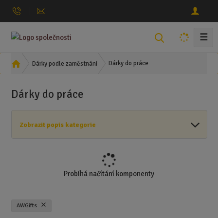
☰
V
y
h
Ú
Dárky do práce
Dárky podle zaměstnání
l
v
o
e
Dárky do práce
d
d
n
a
í
t
Zobrazit popis kategorie
s
t
r
a
n
Probíhá načítání komponenty
a
AWGifts