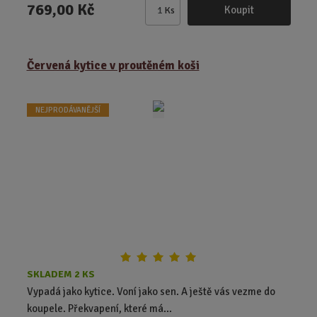
769,00 Kč
Koupit
Ks
Z
m
ě
Červená kytice v proutěném koši
n
i
t
NEJPRODÁVANĚJŠÍ
p
o
č
e
t
SKLADEM 2 KS
Vypadá jako kytice. Voní jako sen. A ještě vás vezme do
koupele. Překvapení, které má...