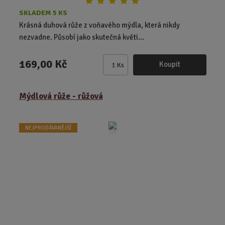
SKLADEM 5 KS
Krásná duhová růže z voňavého mýdla, která nikdy
nezvadne. Působí jako skutečná květi...
169,00 Kč
Koupit
Ks
Z
m
ě
Mýdlová růže - růžová
n
i
t
NEJPRODÁVANĚJŠÍ
p
o
č
e
t