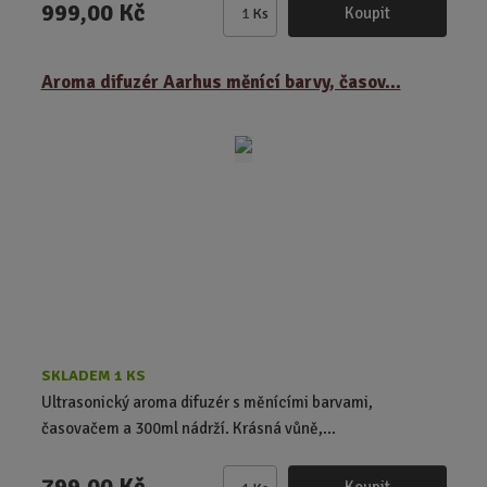
999,00 Kč
Koupit
Ks
Z
m
ě
Aroma difuzér Aarhus měnící barvy, časov...
n
i
t
p
o
č
e
t
SKLADEM 1 KS
Ultrasonický aroma difuzér s měnícími barvami,
časovačem a 300ml nádrží. Krásná vůně,...
799,00 Kč