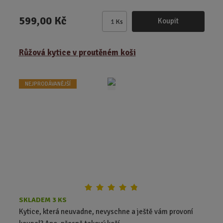
599,00 Kč
Koupit
Ks
Z
m
ě
Růžová kytice v proutěném koši
n
i
t
NEJPRODÁVANĚJŠÍ
p
o
č
e
t
SKLADEM 3 KS
Kytice, která neuvadne, nevyschne a ještě vám provoní