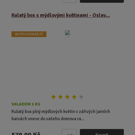
m
ě
Kulatý box s mýdlovými květinami - Oslav...
n
i
t
NEJPRODÁVANĚJŠÍ
p
o
č
e
t
SKLADEM 1 KS
Kulatý box plný mýdlových květin v zářivých jarních
barvách vnese do vašeho domova ra...
579,00 Kč