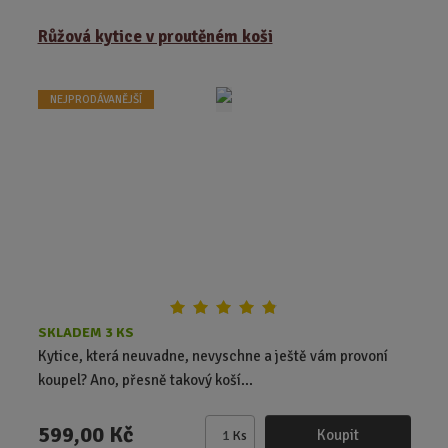
m
ě
Růžová kytice v proutěném koši
n
i
t
NEJPRODÁVANĚJŠÍ
p
o
č
e
t
SKLADEM 3 KS
Kytice, která neuvadne, nevyschne a ještě vám provoní
koupel? Ano, přesně takový koší...
599,00 Kč
Koupit
Ks
Z