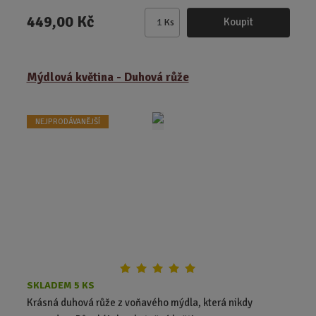
449,00 Kč
Koupit
Ks
Z
m
ě
Mýdlová květina - Duhová růže
n
i
t
NEJPRODÁVANĚJŠÍ
p
o
č
e
t
SKLADEM 5 KS
Krásná duhová růže z voňavého mýdla, která nikdy