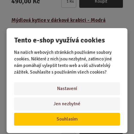
490,00 Kč
Koupit
Ks
Z
m
ě
Mýdlová kytice v dárkové krabici - Modrá
n
i
t
Tento e-shop využívá cookies
NEJPRODÁVANĚJŠÍ
p
o
Na našich webových stránkách používáme soubory
č
cookies. Některé z nich jsou nezbytné, zatímco jiné
e
nám pomáhají vylepšit tento web a váš uživatelský
t
zážitek. Souhlasíte s používáním všech cookies?
Nastavení
Jen nezbytné
SKLADEM 6 KS
Darujte ženě klid, vůni a eleganci. Tato modrá mýdlová
Souhlasím
kytice v luxusní dárkové krabi...