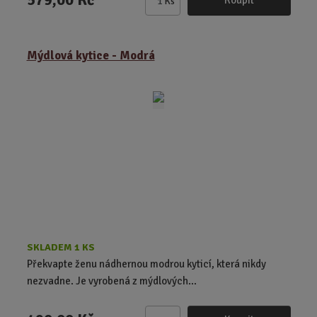
Koupit
Ks
Z
m
ě
Mýdlová kytice - Modrá
n
i
t
p
o
č
e
t
SKLADEM 1 KS
Překvapte ženu nádhernou modrou kyticí, která nikdy
nezvadne. Je vyrobená z mýdlových...