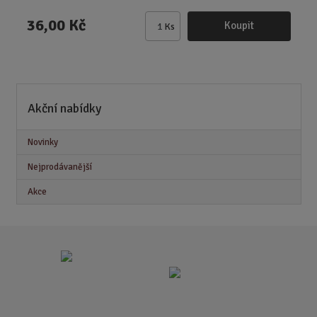
36,00 Kč
Koupit
Ks
Z
m
ě
n
i
Akční nabídky
t
p
o
Novinky
č
Nejprodávanější
e
t
Akce