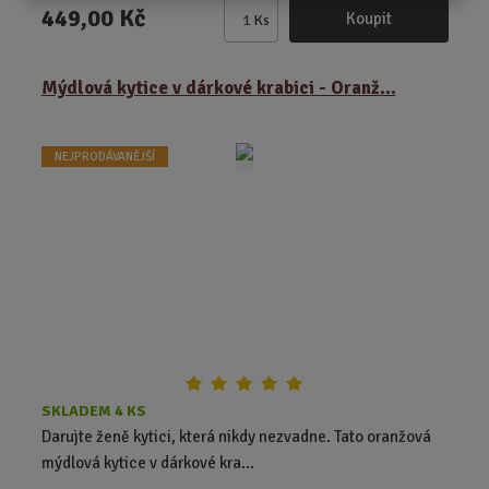
449,00 Kč
Koupit
Ks
Z
m
ě
Mýdlová kytice v dárkové krabici - Oranž...
n
i
t
NEJPRODÁVANĚJŠÍ
p
o
č
e
t
SKLADEM 4 KS
Darujte ženě kytici, která nikdy nezvadne. Tato oranžová
mýdlová kytice v dárkové kra...