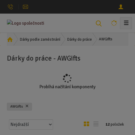
☰
V
y
h
Ú
AWGifts
Dárky podle zaměstnání
Dárky do práce
l
v
o
e
Dárky do práce - AWGifts
d
d
n
a
í
t
s
t
Probíhá načítání komponenty
r
a
n
AWGifts
a
Ř
O
T
12
položek
a
b
a