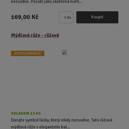
nezvadne. Působí jako skutečná květi...
169,00 Kč
Koupit
Ks
Z
m
ě
Mýdlová růže - růžová
n
i
t
NEJPRODÁVANĚJŠÍ
p
o
č
e
t
SKLADEM 13 KS
Darujte symbol lásky, který nikdy nezvadne. Tato růžová
mýdlová růže v elegantním bal...