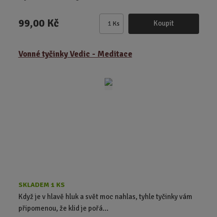
99,00 Kč
Koupit
Ks
Z
m
ě
Vonné tyčinky Vedic - Meditace
n
i
t
p
o
č
e
t
SKLADEM 1 KS
Když je v hlavě hluk a svět moc nahlas, tyhle tyčinky vám
připomenou, že klid je pořá...