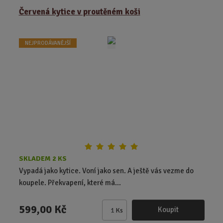
Červená kytice v proutěném koši
n
i
t
NEJPRODÁVANĚJŠÍ
p
o
č
e
t
SKLADEM 2 KS
Vypadá jako kytice. Voní jako sen. A ještě vás vezme do
koupele. Překvapení, které má...
599,00 Kč
Koupit
Ks
Z