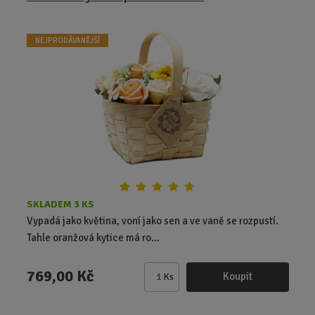
n
i
t
NEJPRODÁVANĚJŠÍ
p
o
č
e
t
SKLADEM 3 KS
Vypadá jako květina, voní jako sen a ve vaně se rozpustí.
Tahle oranžová kytice má ro...
769,00 Kč
Koupit
Ks
Z
m
ě