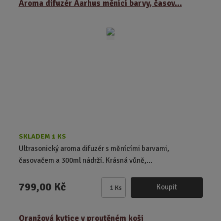
Aroma difuzér Aarhus měnící barvy, časov...
n
i
t
p
o
č
e
t
SKLADEM 1 KS
Ultrasonický aroma difuzér s měnícími barvami,
časovačem a 300ml nádrží. Krásná vůně,...
799,00 Kč
Koupit
Ks
Z
m
ě
Oranžová kytice v proutěném koši