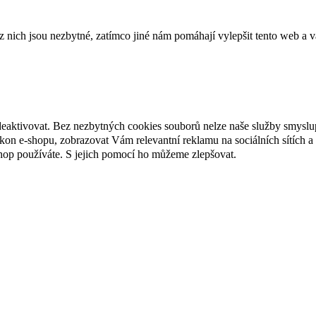
ich jsou nezbytné, zatímco jiné nám pomáhají vylepšit tento web a vá
deaktivovat. Bez nezbytných cookies souborů nelze naše služby smyslu
n e-shopu, zobrazovat Vám relevantní reklamu na sociálních sítích a 
hop používáte. S jejich pomocí ho můžeme zlepšovat.