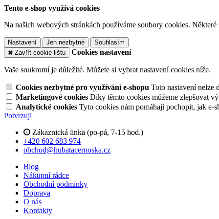
Tento e-shop využívá cookies
Na našich webových stránkách používáme soubory cookies. Některé z n
Nastavení
Jen nezbytné
Souhlasím
Cookies nastavení
Zavřít cookie lištu
Vaše soukromí je důležité. Můžete si vybrat nastavení cookies níže.
Cookies nezbytné pro využívání e-shopu
Toto nastavení nelze 
Marketingové cookies
Díky těmto cookies můžeme zlepšovat výko
Analytické cookies
Tyto cookies nám pomáhají pochopit, jak e-s
Potvrzuji
Zákaznická linka (po-pá, 7-15 hod.)
+420 602 683 974
obchod@hubatacernoska.cz
Blog
Nákupní rádce
Obchodní podmínky
Doprava
O nás
Kontakty