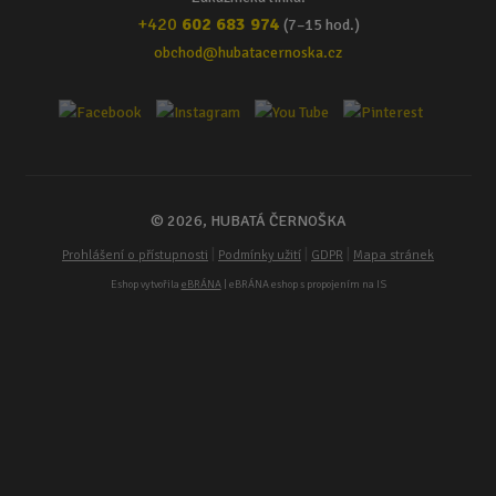
+420
602 683 974
(7–15 hod.)
obchod@hubatacernoska.cz
© 2026, HUBATÁ ČERNOŠKA
|
|
|
Prohlášení o přístupnosti
Podmínky užití
GDPR
Mapa stránek
Eshop vytvořila
eBRÁNA
| eBRÁNA eshop s propojením na IS