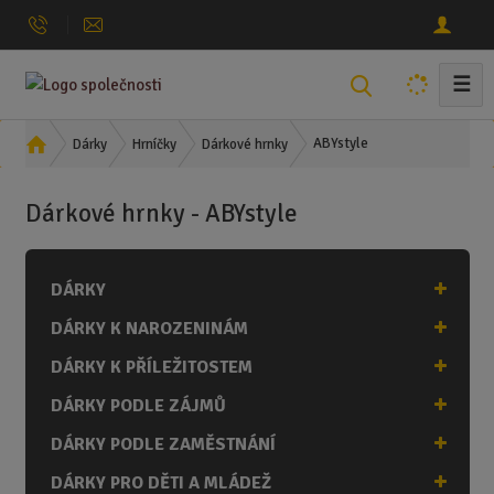
☰
V
y
h
Ú
ABYstyle
Dárky
Hrníčky
Dárkové hrnky
l
v
o
e
Dárkové hrnky - ABYstyle
d
d
n
a
í
t
DÁRKY
s
t
DÁRKY K NAROZENINÁM
r
a
DÁRKY K PŘÍLEŽITOSTEM
n
DÁRKY PODLE ZÁJMŮ
a
DÁRKY PODLE ZAMĚSTNÁNÍ
DÁRKY PRO DĚTI A MLÁDEŽ