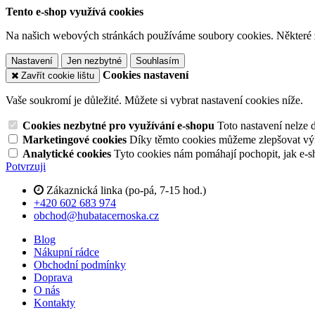
Tento e-shop využívá cookies
Na našich webových stránkách používáme soubory cookies. Některé z n
Nastavení
Jen nezbytné
Souhlasím
Cookies nastavení
Zavřít cookie lištu
Vaše soukromí je důležité. Můžete si vybrat nastavení cookies níže.
Cookies nezbytné pro využívání e-shopu
Toto nastavení nelze 
Marketingové cookies
Díky těmto cookies můžeme zlepšovat výko
Analytické cookies
Tyto cookies nám pomáhají pochopit, jak e-s
Potvrzuji
Zákaznická linka (po-pá, 7-15 hod.)
+420 602 683 974
obchod@hubatacernoska.cz
Blog
Nákupní rádce
Obchodní podmínky
Doprava
O nás
Kontakty