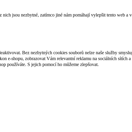
ich jsou nezbytné, zatímco jiné nám pomáhají vylepšit tento web a vá
deaktivovat. Bez nezbytných cookies souborů nelze naše služby smyslu
n e-shopu, zobrazovat Vám relevantní reklamu na sociálních sítích a 
hop používáte. S jejich pomocí ho můžeme zlepšovat.