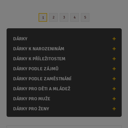
ě
n
2
3
4
5
1
i
t
p
o
DÁRKY
č
DÁRKY K NAROZENINÁM
e
t
DÁRKY K PŘÍLEŽITOSTEM
DÁRKY PODLE ZÁJMŮ
DÁRKY PODLE ZAMĚSTNÁNÍ
DÁRKY PRO DĚTI A MLÁDEŽ
DÁRKY PRO MUŽE
DÁRKY PRO ŽENY