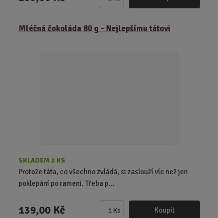
Z
m
ě
Mléčná čokoláda 80 g - Nejlepšímu tátovi
n
i
t
p
o
č
e
t
SKLADEM 2 KS
Protože táta, co všechno zvládá, si zaslouží víc než jen
poklepání po rameni. Třeba p...
139,00 Kč
Koupit
Ks
Z