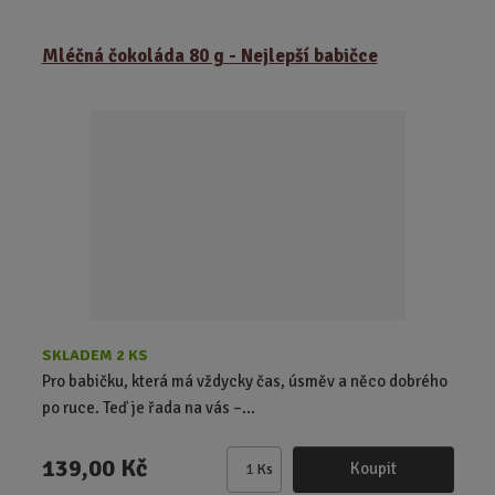
m
ě
Mléčná čokoláda 80 g - Nejlepší babičce
n
i
t
p
o
č
e
t
SKLADEM 2 KS
Pro babičku, která má vždycky čas, úsměv a něco dobrého
po ruce. Teď je řada na vás –...
139,00 Kč
Koupit
Ks
Z