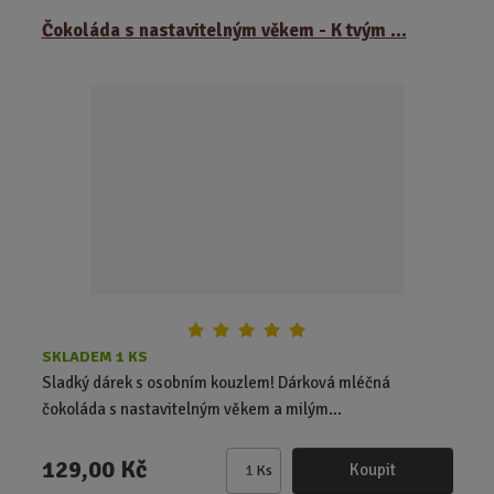
ě
Čokoláda s nastavitelným věkem - K tvým ...
n
i
t
p
o
č
e
t
SKLADEM 1 KS
Sladký dárek s osobním kouzlem! Dárková mléčná
čokoláda s nastavitelným věkem a milým...
129,00 Kč
Koupit
Ks
Z