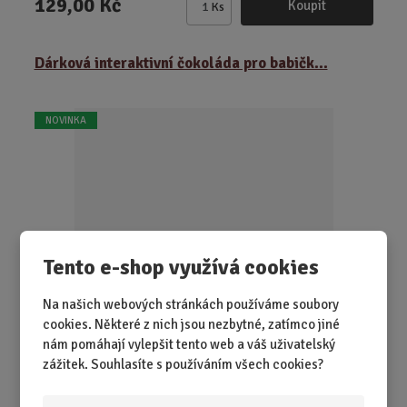
129,00 Kč
Koupit
Ks
Z
m
ě
Dárková interaktivní čokoláda pro babičk...
n
i
t
NOVINKA
p
o
č
e
t
Tento e-shop využívá cookies
Na našich webových stránkách používáme soubory
SKLADEM 2 KS
cookies. Některé z nich jsou nezbytné, zatímco jiné
Když chcete babičce dát něco sladkého a zároveň říct, co
nám pomáhají vylepšit tento web a váš uživatelský
běžně nestíháte, tahle inter...
zážitek. Souhlasíte s používáním všech cookies?
129,00 Kč
Koupit
Ks