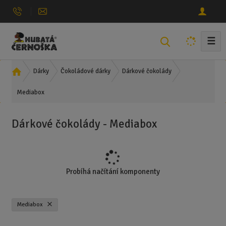
☰
V
y
h
Ú
Dárky
Čokoládové dárky
Dárkové čokolády
l
v
e
Mediabox
o
d
d
n
a
Dárkové čokolády - Mediabox
í
t
s
t
r
a
Probíhá načítání komponenty
n
a
Mediabox