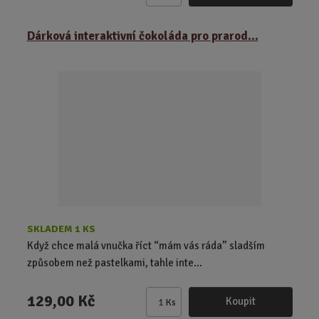
m
ě
Dárková interaktivní čokoláda pro prarod...
n
i
t
p
o
č
e
t
SKLADEM 1 KS
Když chce malá vnučka říct “mám vás ráda” sladším
způsobem než pastelkami, tahle inte...
129,00 Kč
Koupit
Ks
Z