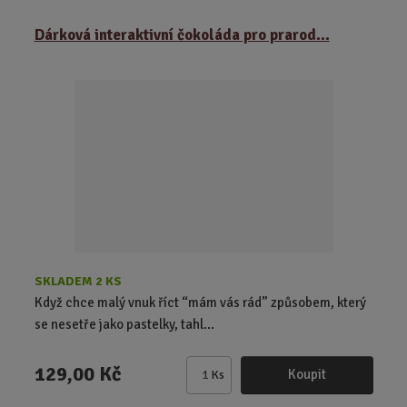
m
ě
Dárková interaktivní čokoláda pro prarod...
n
i
t
p
o
č
e
t
SKLADEM 2 KS
Když chce malý vnuk říct “mám vás rád” způsobem, který
se nesetře jako pastelky, tahl...
129,00 Kč
Koupit
Ks
Z
m