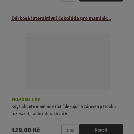
m
ě
Dárková interaktivní čokoláda pro mamink...
n
i
t
p
o
č
e
t
SKLADEM 2 KS
Když chcete mamince říct “děkuju” a zároveň ji trochu
rozmazlit, tahle interaktivní č...
129,00 Kč
Koupit
Ks
Z