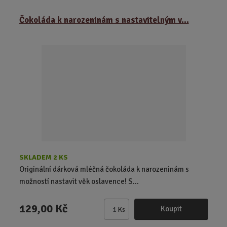
m
ě
Čokoláda k narozeninám s nastavitelným v...
n
i
t
p
o
č
e
t
SKLADEM 2 KS
Originální dárková mléčná čokoláda k narozeninám s
možností nastavit věk oslavence! S...
129,00 Kč
Koupit
Ks
Z
m