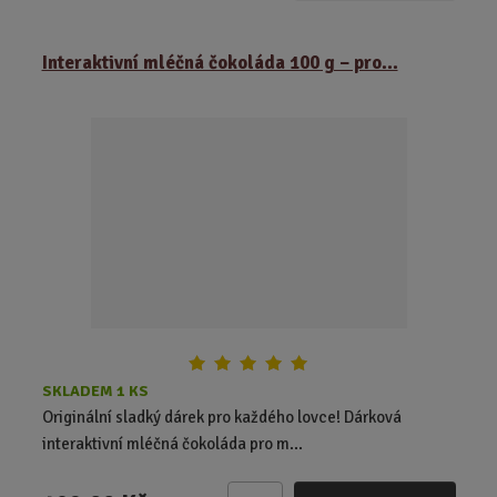
m
ě
Interaktivní mléčná čokoláda 100 g – pro...
n
i
t
p
o
č
e
t
SKLADEM 1 KS
Originální sladký dárek pro každého lovce! Dárková
interaktivní mléčná čokoláda pro m...