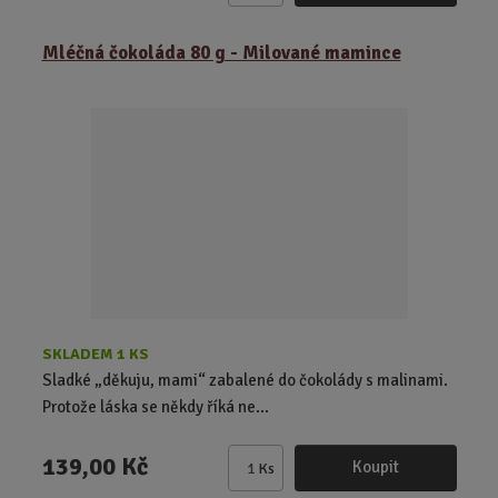
m
ě
Mléčná čokoláda 80 g - Milované mamince
n
i
t
p
o
č
e
t
SKLADEM 1 KS
Sladké „děkuju, mami“ zabalené do čokolády s malinami.
Protože láska se někdy říká ne...
139,00 Kč
Koupit
Ks
Z