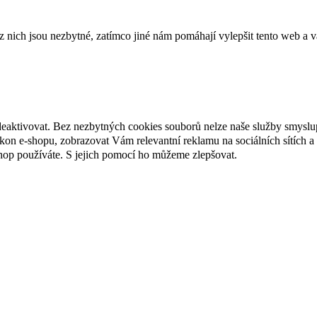
ich jsou nezbytné, zatímco jiné nám pomáhají vylepšit tento web a vá
deaktivovat. Bez nezbytných cookies souborů nelze naše služby smyslu
n e-shopu, zobrazovat Vám relevantní reklamu na sociálních sítích a 
hop používáte. S jejich pomocí ho můžeme zlepšovat.