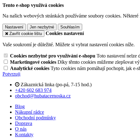
Tento e-shop využívá cookies
Na našich webových stránkách používáme soubory cookies. Některé z n
Nastavení
Jen nezbytné
Souhlasím
Cookies nastavení
Zavřít cookie lištu
Vaše soukromí je důležité. Můžete si vybrat nastavení cookies níže.
Cookies nezbytné pro využívání e-shopu
Toto nastavení nelze 
Marketingové cookies
Díky těmto cookies můžeme zlepšovat výko
Analytické cookies
Tyto cookies nám pomáhají pochopit, jak e-s
Potvrzuji
Zákaznická linka (po-pá, 7-15 hod.)
+420 602 683 974
obchod@hubatacernoska.cz
Blog
Nákupní rádce
Obchodní podmínky
Doprava
O nás
Kontakty