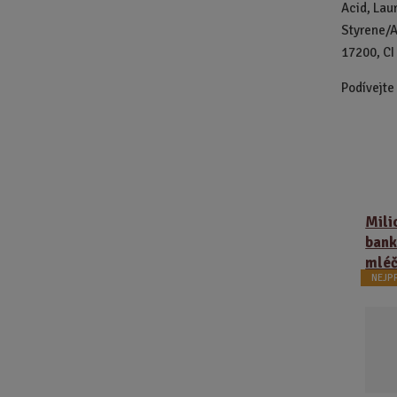
Acid, Lau
Styrene/A
17200, CI
Podívejte
Mili
bank
mléč
NEJP