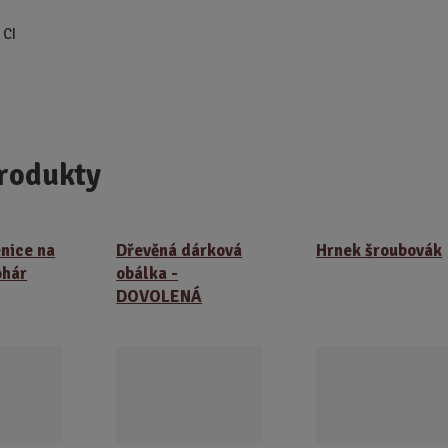
 CI
rodukty
enice na
Dřevěná dárková
Hrnek šroubovák
ohár
obálka -
DOVOLENÁ