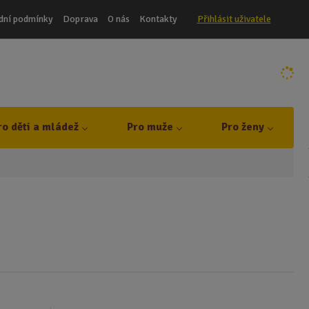
dní podmínky
Doprava
O nás
Kontakty
Přihlásit uživatele
ro děti a mládež
Pro muže
Pro ženy