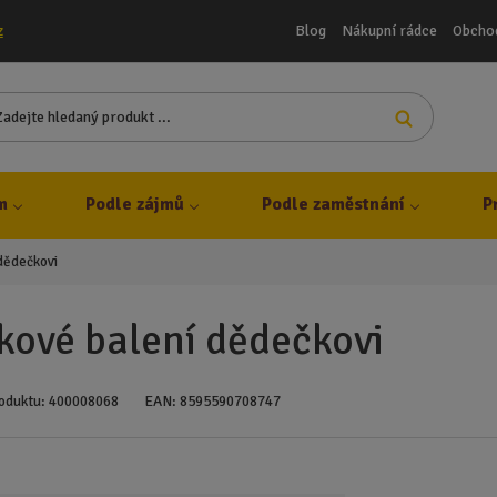
Blog
Nákupní rádce
Obcho
z
Z
Vyhledat
a
d
e
j
m
Podle zájmů
Podle zaměstnání
P
t
e
dědečkovi
h
l
e
kové balení dědečkovi
d
a
n
oduktu:
400008068
EAN:
8595590708747
ý
p
r
o