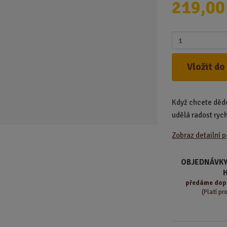
219,00
d
u
k
Z
t
m
.
ě
Vložit do
.
n
.
i
t
Když chcete děde
p
o
udělá radost rych
č
Zobraz detailní 
e
t
OBJEDNÁVKY
předáme
dop
(Platí pr