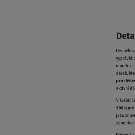
Deta
Dědečkové
vyprávět 
moudra… a
dárek, kt
pro děde
aktivní d
V krabičc
100 g
pro 
jako znov
zanechat j