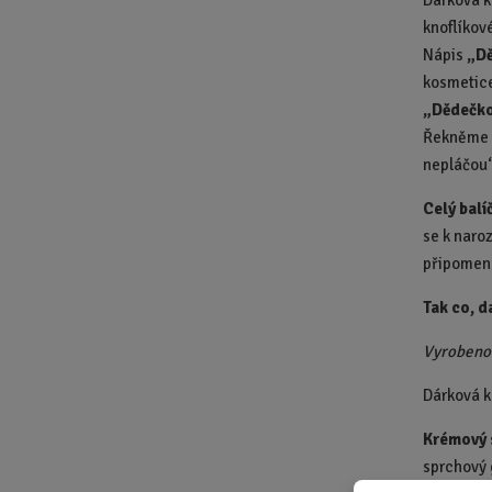
Dárková 
knoflíkové
Nápis
„D
kosmetice
„Dědečkov
Řekněme si
nepláčou
Celý bal
se k naro
připomeno
Tak co, d
Vyrobeno 
Dárková k
Krémový 
sprchový 