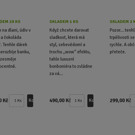
DEM 20 KS
SKLADEM 1 KS
SKLADEM 2 
n na dlani, údiv v
Když chcete darovat
Pozor… tenhl
 a čokoláda
sladkost, která má
trpělivosti se
ř. Tenhle dárek
styl, sebevědomí a
rychle. A obč
nerozbije banku,
trochu „wow“ efektu,
přeteče.
ozesměje
tahle luxusní
ocentně.
bonboniéra to zvládne
za vá...
0 Kč
490,00 Kč
299,00 Kč
Koupit
Koupit
Ks
Ks
Z
Z
m
m
ě
ě
n
n
i
i