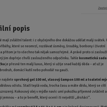
Zeptej
ilní popis
 mají zvláštní talent: i z obyčejného dne dokážou udělat malý svátek.
příběhy, které se neomrzí, rozdávat úsměvy, šroubky, bonbony i životní
 přitom je to všechno tak nějak samozřejmé. A právě proto si zaslouž
erý jim dopřeje chvíli zaslouženého odpočinku. Tahle
kosmetická sada
čka
je přesně ten malý luxus, který si užije snad každý děda – ať už je
obrodruh, domácí kutil nebo pohodář na gauči.
e najdete
sprchový gel 100 ml, vlasový šampon 100 ml a toaletní mý
dědovu očistu. Stačí teplá voda, trocha času a máte dědu, který se cítí
uzrozený. Kokosový olej v mýdle navíc umí pokožku příjemně zvláčnit a
i jemnou – a to je benefit, který ocení i ti největší „drsňáci“.