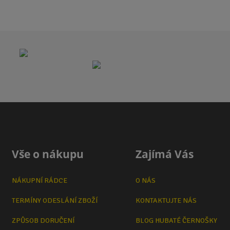
Vše o nákupu
Zajímá Vás
NÁKUPNÍ RÁDCE
O NÁS
TERMÍNY ODESLÁNÍ ZBOŽÍ
KONTAKTUJTE NÁS
ZPŮSOB DORUČENÍ
BLOG HUBATÉ ČERNOŠKY