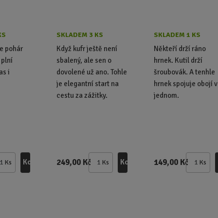
KS
SKLADEM 3 KS
SKLADEM 1 KS
e pohár
Když kufr ještě není
Někteří drží ráno
 plní
sbalený, ale sen o
hrnek. Kutil drží
as i
dovolené už ano. Tohle
šroubovák. A tenhle
je elegantní start na
hrnek spojuje obojí v
cestu za zážitky.
jednom.
249,00 Kč
149,00 Kč
Koupit
Koupit
Ks
Ks
Ks
Z
Z
Z
m
m
m
ě
ě
ě
n
n
n
i
i
i