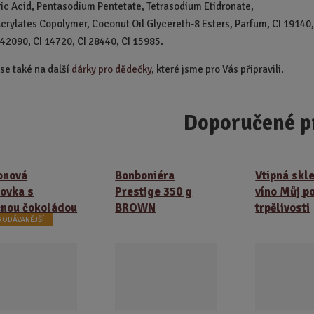
ric Acid, Pentasodium Pentetate, Tetrasodium Etidronate,
crylates Copolymer, Coconut Oil Glycereth-8 Esters, Parfum, CI 19140,
 42090, CI 14720, CI 28440, CI 15985.
 se také na další
dárky pro dědečky
, které jsme pro Vás připravili.
Doporučené p
onová
Bonboniéra
Vtipná skl
ovka s
Prestige 350 g
víno Můj p
nou čokoládou
BROWN
trpělivosti
RODÁVANĚJŠÍ