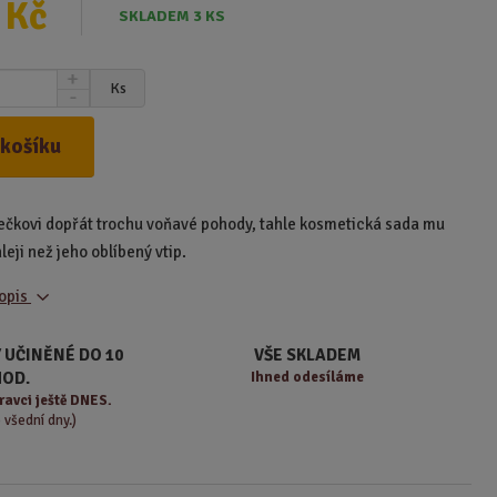
 Kč
SKLADEM 3 KS
N
Ks
S
a
n
v
í
ý
 košíku
ž
š
i
i
t
t
čkovi dopřát trochu voňavé pohody, tahle kosmetická sada mu
m
m
n
leji než jeho oblíbený vtip.
n
o
o
ž
popis
ž
s
s
t
t
 UČINĚNÉ DO 10
VŠE SKLADEM
v
v
HOD.
Ihned odesíláme
í
í
ravci ještě DNES.
o všední dny.)