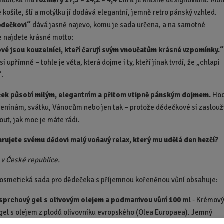
krabička má
rozměry 17,5 × 14,2 × 4,4 cm
a je krásně designovaná. Mot
 košile, šlí a motýlku jí dodává elegantní, jemně retro pánský vzhled.
ědečkovi“
dává jasně najevo, komu je sada určena, a na samotné
 najdete krásné motto:
é jsou kouzelníci, kteří čarují svým vnoučatům krásné vzpomínky.
 upřímně – tohle je věta, která dojme i ty, kteří jinak tvrdí, že „chlapi
“.
íček působí milým, elegantním a přitom vtipně pánským dojmem.
Hod
zeninám, svátku, Vánocům nebo jen tak – protože dědečkové si zaslouž
ut, jak moc je máte rádi.
arujete svému dědovi malý voňavý relax, který mu udělá den hezčí?
v České republice.
osmetická sada pro dědečeka s příjemnou kořeněnou vůní obsahuje:
sprchový gel s olivovým olejem a podmanivou vůní 100 ml
- Krémov
gel s olejem z plodů olivovníku evropského (Olea Europaea). Jemný