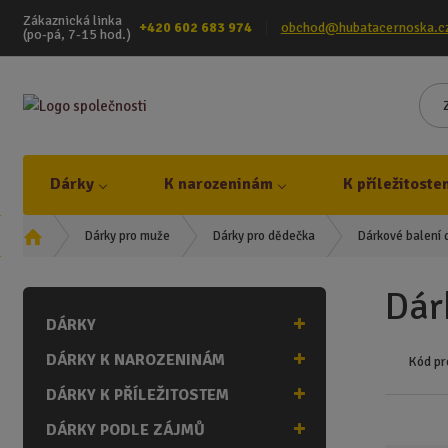
Zákaznická linka
+420 602 683 974
obchod@hubatacernoska.c
(po-pá, 7-15 hod.)
Dárky
K narozeninám
K příležitoste
Ú
Dárkové balení 
Dárky pro muže
Dárky pro dědečka
v
o
Dár
d
DÁRKY
n
í
DÁRKY K NAROZENINÁM
Kód pr
s
t
DÁRKY K PŘÍLEŽITOSTEM
r
DÁRKY PODLE ZÁJMŮ
a