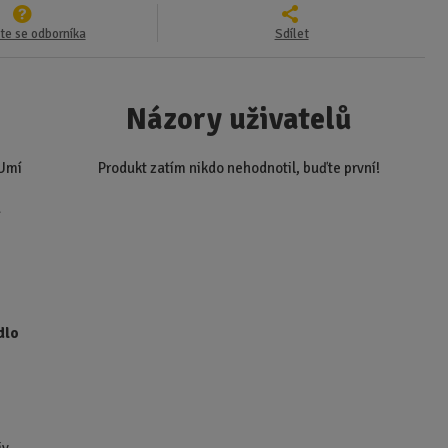
te se odborníka
Sdílet
Názory uživatelů
 Umí
Produkt zatím nikdo nehodnotil, buďte první!
í
dlo