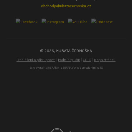
obchod@hubatacernoska.cz
© 2026, HUBATÁ ČERNOŠKA
|
|
|
Prohlášení o přístupnosti
Podmínky užití
GDPR
Mapa stránek
Eshop vytvořila
eBRÁNA
| eBRÁNA eshop s propojením na IS