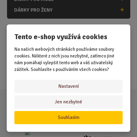
DÁRKY PRO ŽENY
Tento e-shop využívá cookies
Akční nabídky
Na našich webových stránkách používáme soubory
Novinky
cookies. Některé z nich jsou nezbytné, zatímco jiné
nám pomáhají vylepšit tento web a váš uživatelský
Nejprodávanější
zážitek. Souhlasíte s používáním všech cookies?
Akce
Nastavení
Jen nezbytné
Souhlasím