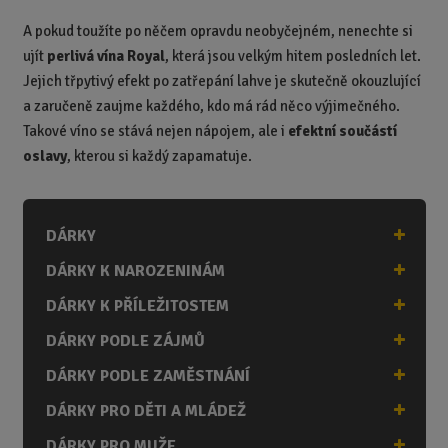
A pokud toužíte po něčem opravdu neobyčejném, nenechte si
ujít
perlivá vína Royal
, která jsou velkým hitem posledních let.
Jejich třpytivý efekt po zatřepání lahve je skutečně okouzlující
a zaručeně zaujme každého, kdo má rád něco výjimečného.
Takové víno se stává nejen nápojem, ale i
efektní součástí
oslavy
, kterou si každý zapamatuje.
DÁRKY
DÁRKY K NAROZENINÁM
DÁRKY K PŘÍLEŽITOSTEM
DÁRKY PODLE ZÁJMŮ
DÁRKY PODLE ZAMĚSTNÁNÍ
DÁRKY PRO DĚTI A MLÁDEŽ
DÁRKY PRO MUŽE