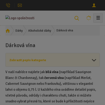
☰
V
y
h
Ú
Dárková vína
Dárky
Alkoholické dárky
l
v
o
e
Dárková vína
d
d
n
a
í
t
Zobrazit popis kategorie
s
t
r
V naší nabídce najdete jak
bílá vína
(například Sauvignon
a
Blanc či Chardonnay), tak
červená vína
(například Merlot,
n
Cabernet Sauvignon nebo Frankovku), většinou v elegantní
a
lahvi o objemu 0,75 l. U každého vína uvádíme detailní popis,
včetně původu, odrůdy i charakteru chuti, takže si můžete
snadno vybrat přesně to, které se bude k příležitosti nejvíce