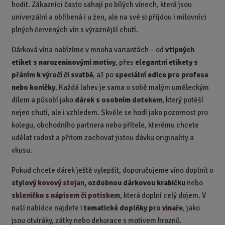
hodit. Zákazníci často sahají po bílých vínech, která jsou
univerzální a oblíbená i u žen, ale na své si přijdou i milovníci
plných červených vín s výraznější chutí.
Dárková vína nabízíme v mnoha variantách – od
vtipných
etiket s narozeninovými motivy
, přes
elegantní etikety s
přáním k výročí či svatbě
, až po
speciální edice pro profese
nebo koníčky
. Každá lahev je sama o sobě malým uměleckým
dílem a působí jako
dárek s osobním dotekem
, který potěší
nejen chutí, ale i vzhledem. Skvěle se hodí jako pozornost pro
kolegu, obchodního partnera nebo přítele, kterému chcete
udělat radost a přitom zachovat jistou dávku originality a
vkusu.
Pokud chcete dárek ještě vylepšit, doporučujeme víno doplnit o
stylový
kovový stojan
, ozdobnou dárkovou krabičku
nebo
skleničku s nápisem či potiskem
, která doplní celý dojem. V
naší nabídce najdete i
tematické doplňky
pro vinaře
, jako
jsou otvíráky, zátky nebo dekorace s motivem hroznů.