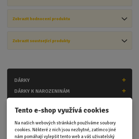
Zobrazit hodnocení produktu
Zobrazit související produkty
DÁRKY
DÁRKY K NAROZENINÁM
DÁRKY K PŘÍLEŽITOSTEM
Tento e-shop využívá cookies
DÁRKY PODLE ZÁJMŮ
Na našich webových stránkách používáme soubory
DÁRKY PODLE ZAMĚSTNÁNÍ
cookies. Některé z nich jsou nezbytné, zatímco jiné
DÁRKY PRO DĚTI A MLÁDEŽ
nám pomáhají vylepšit tento web a váš uživatelský