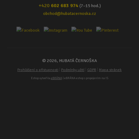
+420
602 683 974
(7–15 hod.)
obchod@hubatacernoska.cz
© 2026, HUBATÁ ČERNOŠKA
|
|
|
Prohlášení o přístupnosti
Podmínky užití
GDPR
Mapa stránek
Eshop vytvořila
eBRÁNA
| eBRÁNA eshop s propojením na IS