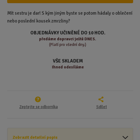
i
š
i
t
i
t
m
t
Mít sestru je dar! S kým jiným byste se potom hádaly o oblečení
p
n
m
nebo poslední kousek zmrzliny?
o
o
n
ž
o
č
OBJEDNÁVKY UČINĚNÉ DO 10 HOD.
s
ž
e
předáme
dopravci ještě DNES.
t
s
t
(Platí pro všední dny.)
v
t
í
v
VŠE SKLADEM
í
Ihned odesíláme
Zeptejte se odborníka
Sdílet
Zobrazit detailní popis