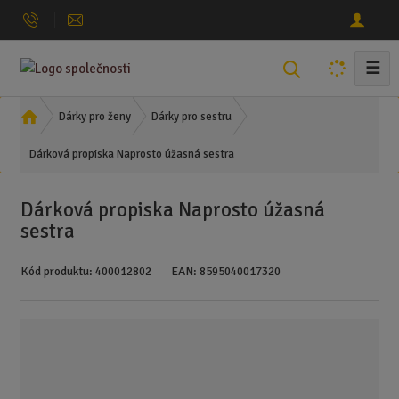
☰
V
y
h
Ú
Dárky pro ženy
Dárky pro sestru
l
v
Dárková propiska Naprosto úžasná sestra
o
e
d
d
n
a
Dárková propiska Naprosto úžasná
í
t
sestra
s
t
Kód produktu:
400012802
EAN:
8595040017320
r
a
n
a