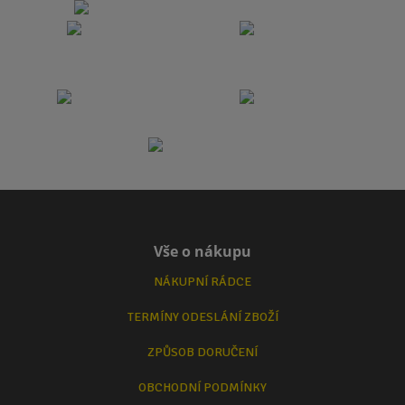
Vše o nákupu
NÁKUPNÍ RÁDCE
TERMÍNY ODESLÁNÍ ZBOŽÍ
ZPŮSOB DORUČENÍ
OBCHODNÍ PODMÍNKY