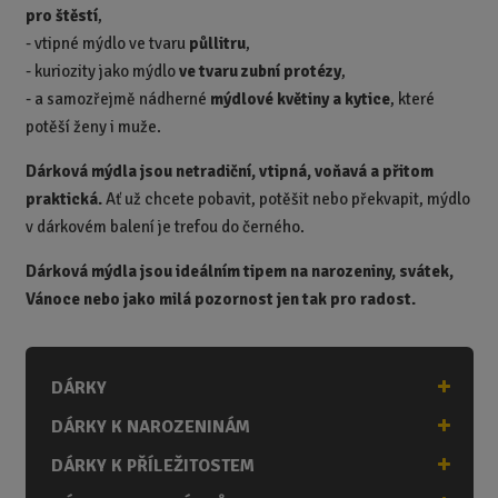
pro štěstí
,
-
vtipné mýdlo ve tvaru
půllitru
,
-
kuriozity jako mýdlo
ve tvaru zubní protézy
,
- a samozřejmě nádherné
mýdlové květiny a kytice
, které
potěší ženy i muže.
Dárková mýdla jsou netradiční, vtipná, voňavá a přitom
praktická.
Ať už chcete pobavit, potěšit nebo překvapit, mýdlo
v dárkovém balení je trefou do černého.
Dárková mýdla jsou ideálním tipem na narozeniny, svátek,
Vánoce nebo jako milá pozornost jen tak pro radost.
DÁRKY
DÁRKY K NAROZENINÁM
DÁRKY K PŘÍLEŽITOSTEM