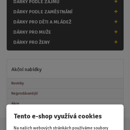
DÁRKY PODLE ZÁJMŮ
DÁRKY PODLE ZAMĚSTNÁNÍ
DÁRKY PRO DĚTI A MLÁDEŽ
DÁRKY PRO MUŽE
DÁRKY PRO ŽENY
Akční nabídky
Novinky
Nejprodávanější
Akce
Tento e-shop využívá cookies
Na našich webových stránkách používáme soubory