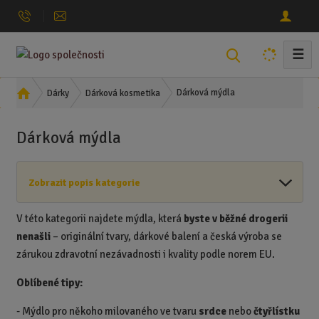
☰
V
y
h
Ú
Dárková mýdla
Dárky
Dárková kosmetika
l
v
o
e
Dárková mýdla
d
d
n
a
í
t
Zobrazit popis kategorie
s
t
r
V této kategorii najdete mýdla, která
byste v běžné drogerii
a
nenašli
– originální tvary, dárkové balení a česká výroba se
n
zárukou zdravotní nezávadnosti i kvality podle norem EU.
a
Oblíbené tipy:
- Mýdlo pro někoho milovaného ve tvaru
srdce
nebo
čtyřlístku