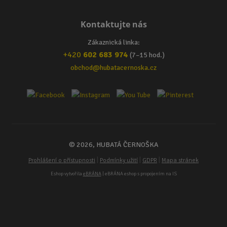
Kontaktujte nás
Zákaznická linka:
+420
602 683 974
(7–15 hod.)
obchod@hubatacernoska.cz
© 2026, HUBATÁ ČERNOŠKA
|
|
|
Prohlášení o přístupnosti
Podmínky užití
GDPR
Mapa stránek
Eshop vytvořila
eBRÁNA
| eBRÁNA eshop s propojením na IS