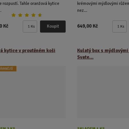
e rozpustí. Tahle oranžová kytice
krémovými mýdlovými růžemi
.
nez...
0 Kč
649,00 Kč
Koupit
Ks
Ks
Z
Z
m
m
ě
ě
n
n
á kytice v proutěném koši
Kulatý box s mýdlovými 
i
i
Svate...
t
t
p
p
ÁVANĚJŠÍ
o
o
č
č
e
e
t
t
EM 3 KS
SKLADEM 1 KS