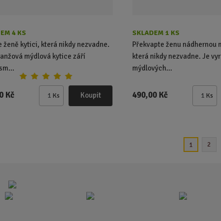
EM 4 KS
SKLADEM 1 KS
e ženě kytici, která nikdy nezvadne.
Překvapte ženu nádhernou m
ranžová mýdlová kytice září
která nikdy nezvadne. Je vy
sm...
mýdlových...
0 Kč
490,00 Kč
Koupit
Ks
Ks
Z
Z
m
m
ě
ě
n
n
i
i
2
1
t
t
p
p
o
o
č
č
e
e
t
t