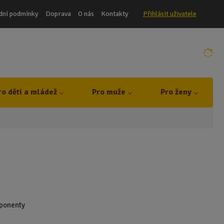
dní podmínky
Doprava
O nás
Kontakty
Přihlásit uživatele
ro děti a mládež
Pro muže
Pro ženy
mponenty