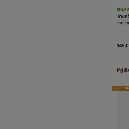
SKLAD
Krásná
červen
j...
549,0
Mýdlo
NEJPROD