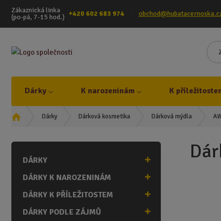
Zákaznická linka
+420 602 683 974
obchod@hubatacernoska.c
(po-pá, 7-15 hod.)
Dárky
K narozeninám
K příležitoste
Ú
AW
Dárky
Dárková kosmetika
Dárková mýdla
v
o
Dár
d
DÁRKY
n
í
DÁRKY K NAROZENINÁM
s
t
DÁRKY K PŘÍLEŽITOSTEM
r
DÁRKY PODLE ZÁJMŮ
a