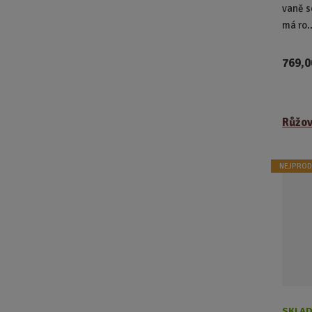
vaně s
má ro..
769,0
Růžov
NEJPROD
SKLAD