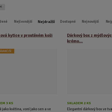
d
u
k
Nejdražší
t
čené
Nejlevnější
Dostupné
Nejnovější
Nej
.
.
ová kytice v proutěném koši
Dárkový box z mýdlových
.
krémo...
ÁVANĚJŠÍ
EM 3 KS
SKLADEM 2 KS
 jako květina, voní jako sen a ve
Elegantní dárkový box ve tva