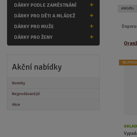
n
DÁRKY PODLE ZAMĚSTNÁNÍ
AWGifts
a
DÁRKY PRO DĚTI A MLÁDEŽ
DÁRKY PRO MUŽE
Doporu
DÁRKY PRO ŽENY
Ř
Oranž
a
z
e
NEJPROD
n
Akční nabídky
í
p
Novinky
r
o
Nejprodávanější
d
Akce
u
k
t
ů
SKLAD
Vypadá