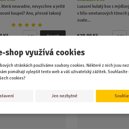
, která neuvadne, nevyschne a ještě
Luxusní kulatý box s mýdlov
ovoní koupel? Ano, přesně takový
v bílo-smetanových tónech 
svate...
0 Kč
579,00 Kč
Koupit
Ks
Ks
Z
Z
m
m
e-shop využívá cookies
ě
ě
n
n
vé květy - Červené růže a
Mýdlová kytice - Červe
i
i
bových stránkách používáme soubory cookies. Některé z nich jsou nez
iáty
t
t
nám pomáhají vylepšit tento web a váš uživatelský zážitek. Souhlasíte 
p
p
šech cookies?
ÁVANĚJŠÍ
o
o
č
č
stavení
Jen nezbytné
Souhla
e
e
t
t