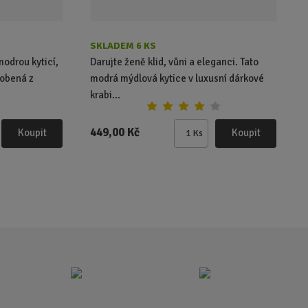
SKLADEM 6 KS
odrou kyticí,
Darujte ženě klid, vůni a eleganci. Tato
robená z
modrá mýdlová kytice v luxusní dárkové
krabi...
449,00 Kč
Koupit
Koupit
Ks
Z
m
ě
n
i
t
p
o
č
e
t