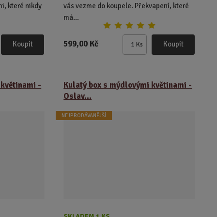
, které nikdy
vás vezme do koupele. Překvapení, které
má...
599,00 Kč
Koupit
Koupit
Ks
Z
m
ě
n
květinami -
Kulatý box s mýdlovými květinami -
i
Oslav...
t
p
NEJPRODÁVANĚJŠÍ
o
č
e
t
SKLADEM 1 KS