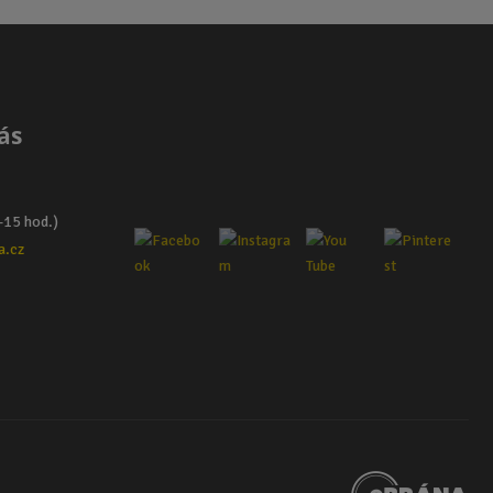
ás
–15 hod.)
a.cz