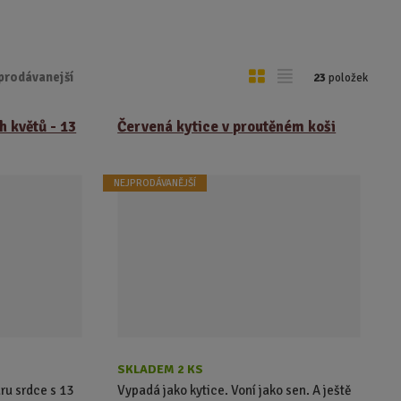
O
T
prodávanejší
23
položek
b
a
r
b
 květů - 13
Červená kytice v proutěném koši
á
u
z
l
NEJPRODÁVANĚJŠÍ
k
k
o
o
v
v
ý
ý
v
v
ý
ý
p
p
i
i
s
s
SKLADEM 2 KS
ru srdce s 13
Vypadá jako kytice. Voní jako sen. A ještě