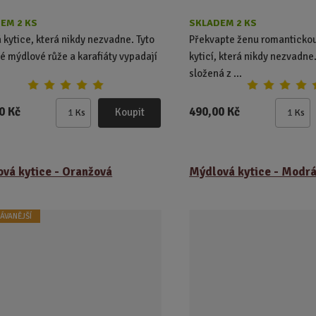
EM 2 KS
SKLADEM 2 KS
 kytice, která nikdy nezvadne. Tyto
Překvapte ženu romanticko
é mýdlové růže a karafiáty vypadají
kyticí, která nikdy nezvadne.
složená z ...
0 Kč
490,00 Kč
Koupit
Ks
Ks
Z
Z
m
m
ě
ě
n
n
vá kytice - Oranžová
Mýdlová kytice - Modr
i
i
t
t
p
p
ÁVANĚJŠÍ
o
o
č
č
e
e
t
t