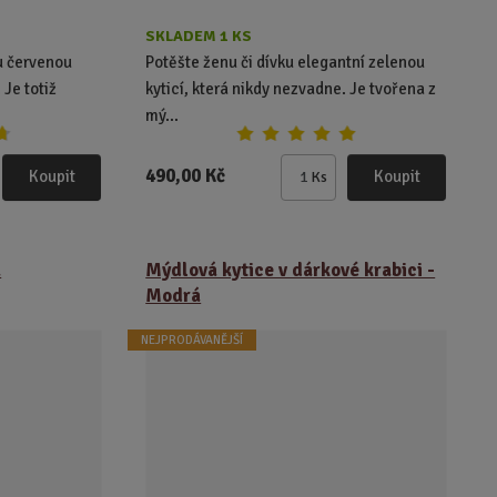
SKLADEM 1 KS
u červenou
Potěšte ženu či dívku elegantní zelenou
 Je totiž
kyticí, která nikdy nezvadne. Je tvořena z
mý...
490,00 Kč
Koupit
Koupit
Ks
Z
m
ě
n
á
Mýdlová kytice v dárkové krabici -
i
Modrá
t
p
NEJPRODÁVANĚJŠÍ
o
č
e
t