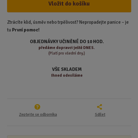
ž
ý
Vložit do košíku
n
i
š
i
t
i
t
m
t
Ztrácíte klid, úsměv nebo trpělivost? Nepropadejte panice – je
p
n
m
tu
První pomoc!
o
o
n
ž
o
č
OBJEDNÁVKY UČINĚNÉ DO 10 HOD.
s
ž
e
předáme
dopravci ještě DNES.
t
s
t
(Platí pro všední dny.)
v
t
í
v
VŠE SKLADEM
í
Ihned odesíláme
Zeptejte se odborníka
Sdílet