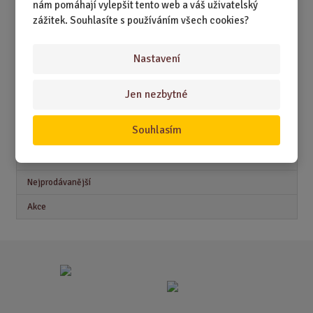
nám pomáhají vylepšit tento web a váš uživatelský
DÁRKY PRO DĚTI A MLÁDEŽ
zážitek. Souhlasíte s používáním všech cookies?
DÁRKY PRO MUŽE
Nastavení
DÁRKY PRO ŽENY
Jen nezbytné
Akční nabídky
Souhlasím
Novinky
Nejprodávanější
Akce