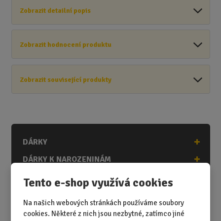
Zobrazit detailní popis
Zobrazit hodnocení produktu
Zobrazit související produkty
DÁRKY
DÁRKY K NAROZENINÁM
DÁRKY K PŘÍLEŽITOSTEM
Tento e-shop využívá cookies
DÁRKY PODLE ZÁJMŮ
Na našich webových stránkách používáme soubory
DÁRKY PODLE ZAMĚSTNÁNÍ
cookies. Některé z nich jsou nezbytné, zatímco jiné