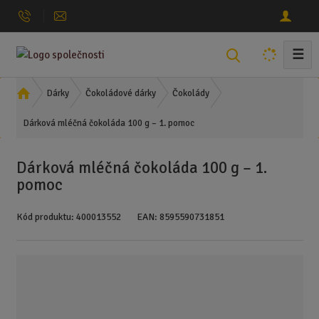
☰
V
y
h
Ú
Dárky
Čokoládové dárky
Čokolády
l
v
Dárková mléčná čokoláda 100 g – 1. pomoc
o
e
d
d
n
a
Dárková mléčná čokoláda 100 g – 1.
í
t
pomoc
s
t
Kód produktu:
400013552
EAN:
8595590731851
r
a
n
a