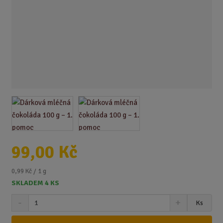
99,00 Kč
0,99 Kč / 1 g
SKLADEM 4 KS
S
N
Z
Ks
n
a
m
í
v
ě