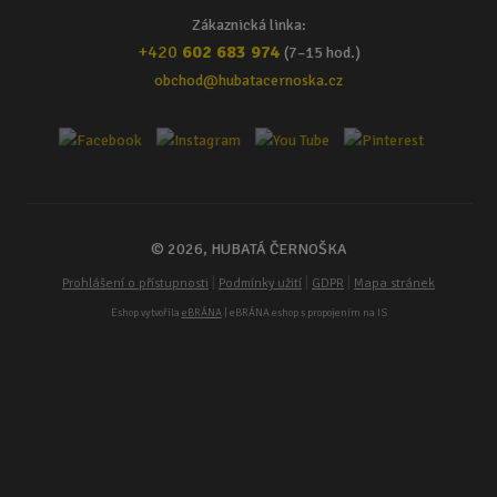
Zákaznická linka:
+420
602 683 974
(7–15 hod.)
obchod@hubatacernoska.cz
© 2026, HUBATÁ ČERNOŠKA
|
|
|
Prohlášení o přístupnosti
Podmínky užití
GDPR
Mapa stránek
Eshop vytvořila
eBRÁNA
| eBRÁNA eshop s propojením na IS