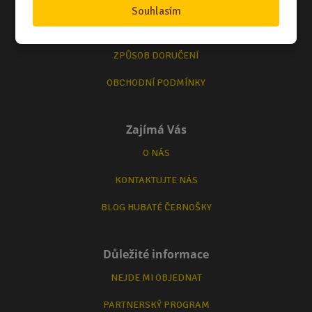
NÁKUPNÍ RÁDCE
Souhlasím
TERMÍNY ODESLÁNÍ ZBOŽÍ
ZPŮSOB DORUČENÍ
OBCHODNÍ PODMÍNKY
Zajímá Vás
O NÁS
KONTAKTUJTE NÁS
BLOG HUBATÉ ČERNOŠKY
Důležité informace
NEJDE MI OBJEDNAT
PARTNERSKÝ PROGRAM