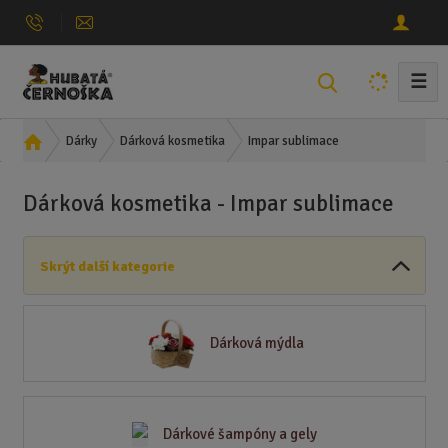
☰
V
y
h
Ú
Impar sublimace
Dárky
Dárková kosmetika
l
v
e
o
Dárková kosmetika - Impar sublimace
d
d
n
a
í
t
Skrýt další kategorie
s
t
r
a
Dárková mýdla
n
a
Dárkové šampóny a gely