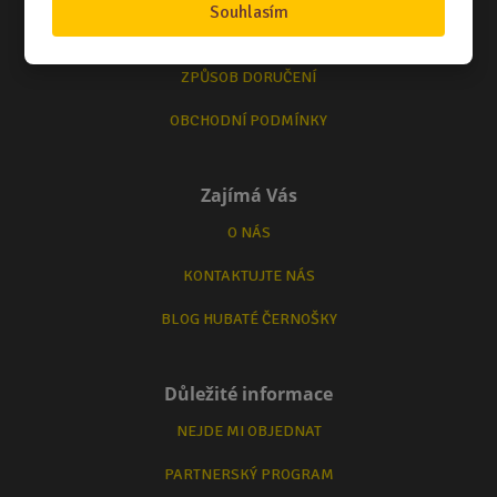
Souhlasím
TERMÍNY ODESLÁNÍ ZBOŽÍ
ZPŮSOB DORUČENÍ
OBCHODNÍ PODMÍNKY
Zajímá Vás
O NÁS
KONTAKTUJTE NÁS
BLOG HUBATÉ ČERNOŠKY
Důležité informace
NEJDE MI OBJEDNAT
PARTNERSKÝ PROGRAM