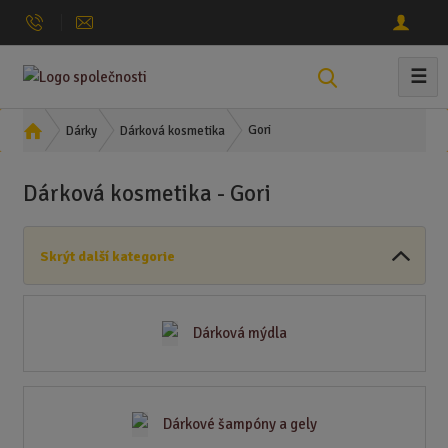
☰
V
y
h
Ú
Gori
Dárky
Dárková kosmetika
l
v
o
e
Dárková kosmetika - Gori
d
d
n
a
í
t
Skrýt další kategorie
s
t
r
a
Dárková mýdla
n
a
Dárkové šampóny a gely