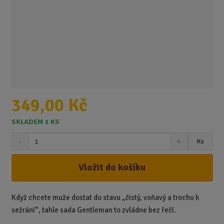
349,00 Kč
SKLADEM 1 KS
S
N
Z
Ks
n
a
m
í
v
ě
ž
ý
Vložit do košíku
n
i
š
i
t
i
t
m
t
Když chcete muže dostat do stavu „čistý, voňavý a trochu k
p
n
m
sežrání“, tahle sada Gentleman to zvládne bez řečí.
o
o
n