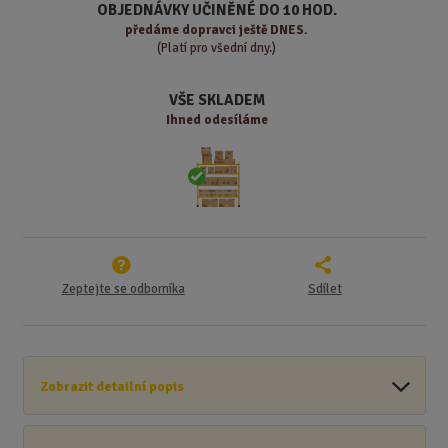
ž
o
č
OBJEDNÁVKY UČINĚNÉ DO 10 HOD.
s
ž
e
předáme
dopravci ještě DNES.
t
s
t
(Platí pro všední dny.)
v
t
í
v
VŠE SKLADEM
í
Ihned odesíláme
Zeptejte se odborníka
Sdílet
Zobrazit detailní popis