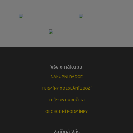
Vše o nákupu
NÁKUPNÍ RÁDCE
TERMÍNY ODESLÁNÍ ZBOŽÍ
ZPŮSOB DORUČENÍ
OBCHODNÍ PODMÍNKY
Zajímá Vás