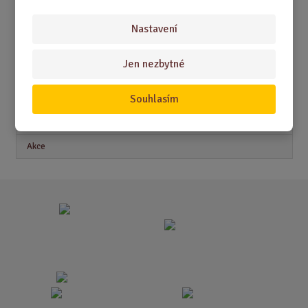
DÁRKY PRO ŽENY
Nastavení
Jen nezbytné
Akční nabídky
Souhlasím
Novinky
Nejprodávanější
Akce