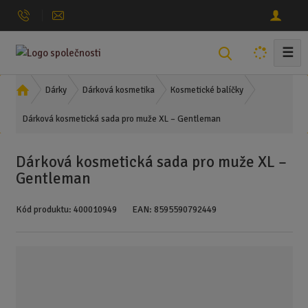
☰
V
y
h
Ú
Dárky
Dárková kosmetika
Kosmetické balíčky
l
v
Dárková kosmetická sada pro muže XL – Gentleman
o
e
d
d
n
a
Dárková kosmetická sada pro muže XL –
í
t
Gentleman
s
t
Kód produktu:
400010949
EAN:
8595590792449
r
a
n
a