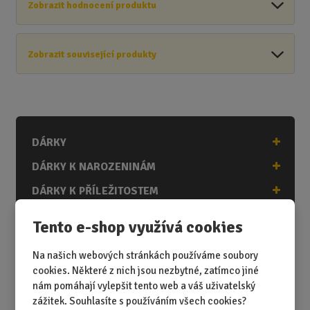
Zobrazit hodnocení produktu
Zobrazit související produkty
DÁRKY
DÁRKY K NAROZENINÁM
DÁRKY K PŘÍLEŽITOSTEM
DÁRKY PODLE ZÁJMŮ
Tento e-shop využívá cookies
DÁRKY PODLE ZAMĚSTNÁNÍ
Na našich webových stránkách používáme soubory
DÁRKY PRO DĚTI A MLÁDEŽ
cookies. Některé z nich jsou nezbytné, zatímco jiné
nám pomáhají vylepšit tento web a váš uživatelský
DÁRKY PRO MUŽE
zážitek. Souhlasíte s používáním všech cookies?