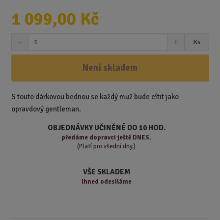
1 099,00 Kč
S
N
Z
Ks
n
a
m
í
v
ě
ž
ý
Není skladem
n
i
š
i
t
i
t
m
t
S touto dárkovou bednou se každý muž bude cítit jako
p
n
m
opravdový gentleman.
o
o
n
ž
o
č
OBJEDNÁVKY UČINĚNÉ DO 10 HOD.
s
ž
e
předáme
dopravci ještě DNES.
t
s
t
(Platí pro všední dny.)
v
t
í
v
VŠE SKLADEM
í
Ihned odesíláme