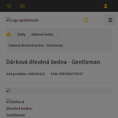
☰
V
y
h
Ú
Dárky
Dárkové bedny
l
v
Dárková dřevěná bedna - Gentleman
o
e
d
d
n
a
Dárková dřevěná bedna - Gentleman
í
t
s
Kód produktu:
400010122
EAN:
8595590770317
t
r
a
n
a