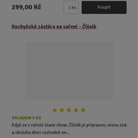
299,00 Kč
Koupit
Ks
Z
m
ě
Kuchyňská zástěra na vaření - Číšník
n
i
t
p
o
č
e
t
SKLADEM 5 KS
Když se z vaření stane show. Číšník je připraven, menu zná
a obsluha dnes rozhodně ne...