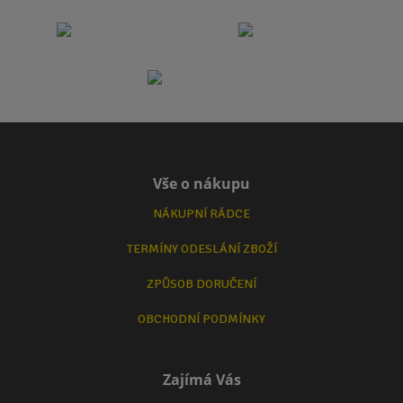
Vše o nákupu
NÁKUPNÍ RÁDCE
TERMÍNY ODESLÁNÍ ZBOŽÍ
ZPŮSOB DORUČENÍ
OBCHODNÍ PODMÍNKY
Zajímá Vás