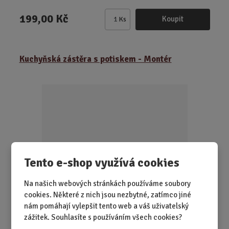
199,00 Kč
Koupit
Ks
Z
m
ě
Kuchyňská zástěra s potiskem - Montér
n
i
t
p
o
č
e
t
Tento e-shop využívá cookies
Na našich webových stránkách používáme soubory
cookies. Některé z nich jsou nezbytné, zatímco jiné
nám pomáhají vylepšit tento web a váš uživatelský
SKLADEM 1 KS
zážitek. Souhlasíte s používáním všech cookies?
Když se chlap postaví k plotně, měl by u toho aspoň dobře