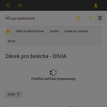
☰
V
y
h
Ú
Dárky k příležitostem
Svatba
Dárek pro ženicha
l
v
DIVJA
o
e
d
d
n
a
Dárek pro ženicha - DIVJA
í
t
s
t
r
a
Probíhá načítání komponenty
n
a
DIVJA