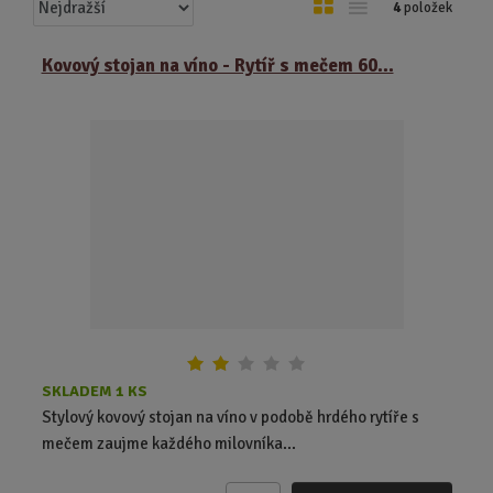
Ř
O
T
4
položek
a
b
a
z
r
b
Kovový stojan na víno - Rytíř s mečem 60...
e
á
u
n
z
l
í
k
k
p
o
o
r
o
v
v
d
ý
ý
u
v
v
k
ý
ý
t
p
p
ů
i
i
s
s
SKLADEM 1 KS
Stylový kovový stojan na víno v podobě hrdého rytíře s
mečem zaujme každého milovníka...