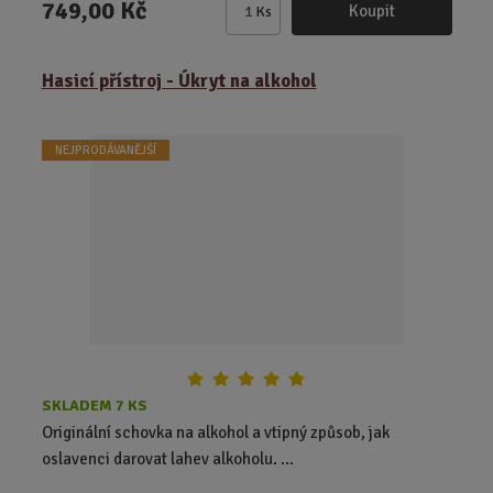
749,00 Kč
Koupit
Ks
Z
m
ě
Hasicí přístroj - Úkryt na alkohol
n
i
t
NEJPRODÁVANĚJŠÍ
p
o
č
e
t
SKLADEM 7 KS
Originální schovka na alkohol a vtipný způsob, jak
oslavenci darovat lahev alkoholu. ...