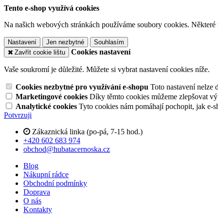
Tento e-shop využívá cookies
Na našich webových stránkách používáme soubory cookies. Některé z n
Nastavení
Jen nezbytné
Souhlasím
Cookies nastavení
Zavřít cookie lištu
Vaše soukromí je důležité. Můžete si vybrat nastavení cookies níže.
Cookies nezbytné pro využívání e-shopu
Toto nastavení nelze 
Marketingové cookies
Díky těmto cookies můžeme zlepšovat výko
Analytické cookies
Tyto cookies nám pomáhají pochopit, jak e-s
Potvrzuji
Zákaznická linka (po-pá, 7-15 hod.)
+420 602 683 974
obchod@hubatacernoska.cz
Blog
Nákupní rádce
Obchodní podmínky
Doprava
O nás
Kontakty