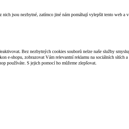
ich jsou nezbytné, zatímco jiné nám pomáhají vylepšit tento web a vá
deaktivovat. Bez nezbytných cookies souborů nelze naše služby smyslu
n e-shopu, zobrazovat Vám relevantní reklamu na sociálních sítích a 
hop používáte. S jejich pomocí ho můžeme zlepšovat.