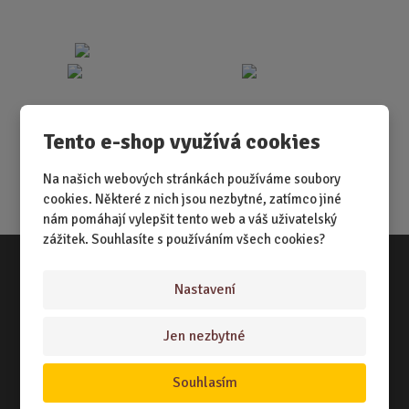
Tento e-shop využívá cookies
Na našich webových stránkách používáme soubory
cookies. Některé z nich jsou nezbytné, zatímco jiné
nám pomáhají vylepšit tento web a váš uživatelský
zážitek. Souhlasíte s používáním všech cookies?
Nastavení
Vše o nákupu
NÁKUPNÍ RÁDCE
Jen nezbytné
TERMÍNY ODESLÁNÍ ZBOŽÍ
Souhlasím
ZPŮSOB DORUČENÍ