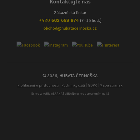
Kontaktujte nás
Zákaznická linka:
+420
602 683 974
(7–15 hod.)
obchod@hubatacernoska.cz
© 2026, HUBATÁ ČERNOŠKA
|
|
|
Prohlášení o přístupnosti
Podmínky užití
GDPR
Mapa stránek
Eshop vytvořila
eBRÁNA
| eBRÁNA eshop s propojením na IS