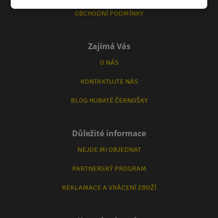
OBCHODNÍ PODMÍNKY
Zajímá Vás
O NÁS
KONTAKTUJTE NÁS
BLOG HUBATÉ ČERNOŠKY
Důležité informace
NEJDE MI OBJEDNAT
PARTNERSKÝ PROGRAM
REKLAMACE A VRÁCENÍ ZBOŽÍ