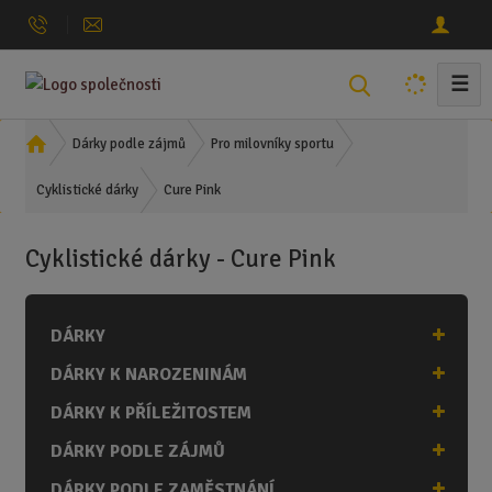
☰
V
y
h
Ú
Dárky podle zájmů
Pro milovníky sportu
l
v
Cure Pink
o
Cyklistické dárky
e
d
d
n
a
Cyklistické dárky - Cure Pink
í
t
s
t
DÁRKY
r
a
DÁRKY K NAROZENINÁM
n
a
DÁRKY K PŘÍLEŽITOSTEM
DÁRKY PODLE ZÁJMŮ
DÁRKY PODLE ZAMĚSTNÁNÍ