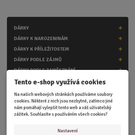
m
ě
n
i
DÁRKY
t
p
DÁRKY K NAROZENINÁM
o
č
DÁRKY K PŘÍLEŽITOSTEM
e
DÁRKY PODLE ZÁJMŮ
t
DÁRKY PODLE ZAMĚSTNÁNÍ
Tento e-shop využívá cookies
DÁRKY PRO DĚTI A MLÁDEŽ
DÁRKY PRO MUŽE
Na našich webových stránkách používáme soubory
cookies. Některé z nich jsou nezbytné, zatímco jiné
DÁRKY PRO ŽENY
nám pomáhají vylepšit tento web a váš uživatelský
zážitek. Souhlasíte s používáním všech cookies?
Akční nabídky
Nastavení