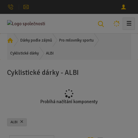
☰
V
y
h
Ú
Dárky podle zájmů
Pro milovníky sportu
l
v
ALBI
o
Cyklistické dárky
e
d
d
n
a
Cyklistické dárky - ALBI
í
t
s
t
r
a
Probíhá načítání komponenty
n
a
ALBI