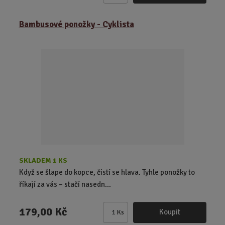
m
ě
Bambusové ponožky - Cyklista
n
i
t
p
o
č
e
t
SKLADEM 1 KS
Když se šlape do kopce, čistí se hlava. Tyhle ponožky to
říkají za vás – stačí nasedn...
179,00 Kč
Koupit
Ks
Z