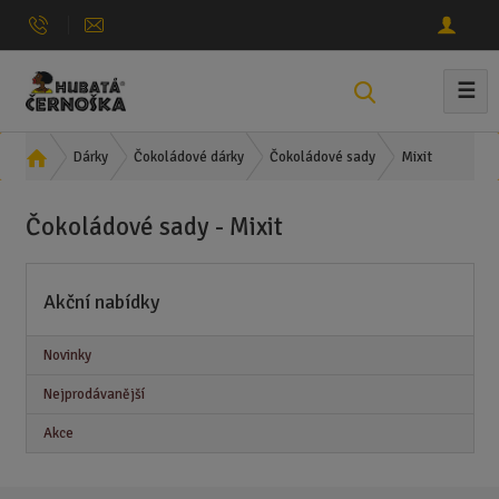
☰
V
y
h
Ú
Mixit
Dárky
Čokoládové dárky
Čokoládové sady
l
v
e
o
Čokoládové sady - Mixit
d
d
n
a
í
t
Akční nabídky
s
t
r
Novinky
a
Nejprodávanější
n
a
Akce