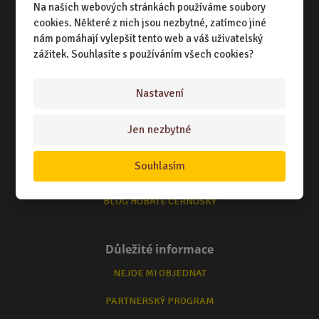
Na našich webových stránkách používáme soubory
TERMÍNY ODESLÁNÍ ZBOŽÍ
cookies. Některé z nich jsou nezbytné, zatímco jiné
nám pomáhají vylepšit tento web a váš uživatelský
ZPŮSOB DORUČENÍ
zážitek. Souhlasíte s používáním všech cookies?
OBCHODNÍ PODMÍNKY
Nastavení
Zajímá Vás
Jen nezbytné
O NÁS
Souhlasím
KONTAKTUJTE NÁS
BLOG HUBATÉ ČERNOŠKY
Důležité informace
NEJDE MI OBJEDNAT
PARTNERSKÝ PROGRAM