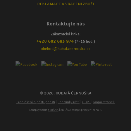
REKLAMACE A VRÁCENÍ ZBOŽÍ
Kontaktujte nás
Zákaznická linka:
+420
602 683 974
(7–15 hod.)
obchod@hubatacernoska.cz
© 2026, HUBATÁ ČERNOŠKA
|
|
|
Prohlášení o přístupnosti
Podmínky užití
GDPR
Mapa stránek
Eshop vytvořila
eBRÁNA
| eBRÁNA eshop s propojením na IS