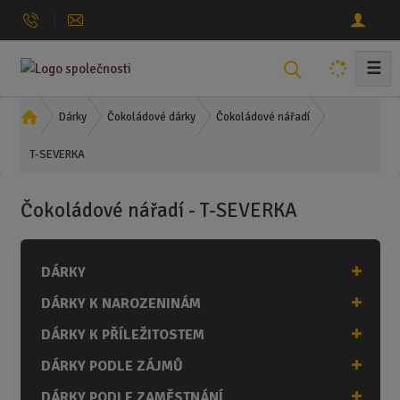
☰
V
y
h
Ú
Dárky
Čokoládové dárky
Čokoládové nářadí
l
v
T-SEVERKA
o
e
d
d
n
a
Čokoládové nářadí - T-SEVERKA
í
t
s
t
DÁRKY
r
a
DÁRKY K NAROZENINÁM
n
a
DÁRKY K PŘÍLEŽITOSTEM
DÁRKY PODLE ZÁJMŮ
DÁRKY PODLE ZAMĚSTNÁNÍ