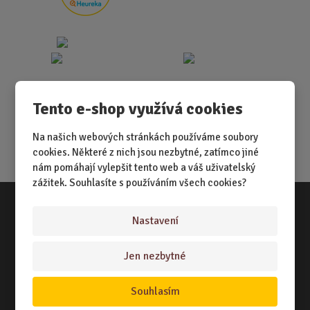
Tento e-shop využívá cookies
Na našich webových stránkách používáme soubory
cookies. Některé z nich jsou nezbytné, zatímco jiné
nám pomáhají vylepšit tento web a váš uživatelský
zážitek. Souhlasíte s používáním všech cookies?
Nastavení
Vše o nákupu
NÁKUPNÍ RÁDCE
Jen nezbytné
TERMÍNY ODESLÁNÍ ZBOŽÍ
Souhlasím
ZPŮSOB DORUČENÍ