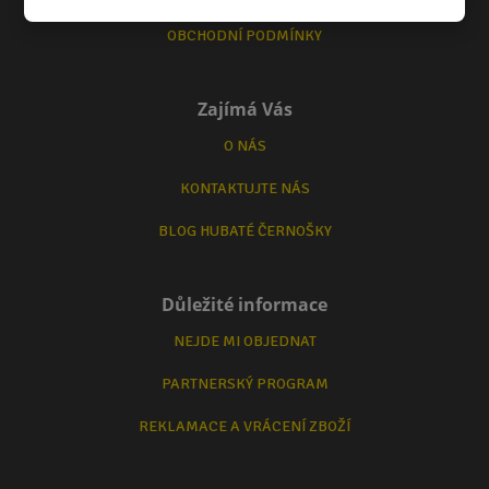
OBCHODNÍ PODMÍNKY
Zajímá Vás
O NÁS
KONTAKTUJTE NÁS
BLOG HUBATÉ ČERNOŠKY
Důležité informace
NEJDE MI OBJEDNAT
PARTNERSKÝ PROGRAM
REKLAMACE A VRÁCENÍ ZBOŽÍ