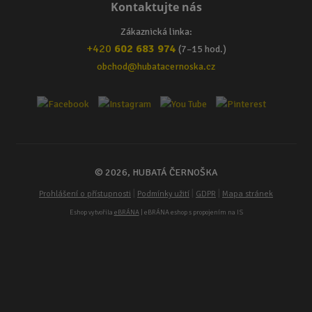
Kontaktujte nás
Zákaznická linka:
+420
602 683 974
(7–15 hod.)
obchod@hubatacernoska.cz
© 2026, HUBATÁ ČERNOŠKA
|
|
|
Prohlášení o přístupnosti
Podmínky užití
GDPR
Mapa stránek
Eshop vytvořila
eBRÁNA
| eBRÁNA eshop s propojením na IS