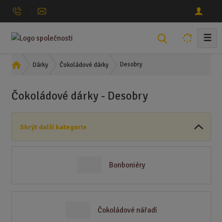
☰
V
y
h
Ú
Desobry
Dárky
Čokoládové dárky
l
v
o
e
Čokoládové dárky - Desobry
d
d
n
a
í
t
Skrýt další kategorie
s
t
r
a
Bonboniéry
n
a
Čokoládové nářadí