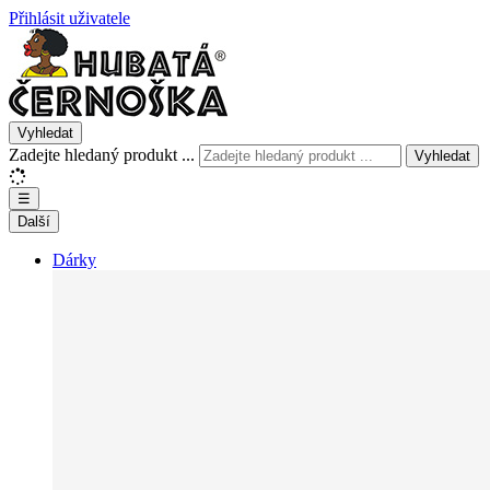
Přihlásit uživatele
Vyhledat
Zadejte hledaný produkt ...
Vyhledat
☰
Další
Dárky