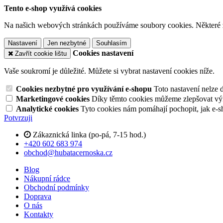
Tento e-shop využívá cookies
Na našich webových stránkách používáme soubory cookies. Některé z n
Nastavení
Jen nezbytné
Souhlasím
Cookies nastavení
Zavřít cookie lištu
Vaše soukromí je důležité. Můžete si vybrat nastavení cookies níže.
Cookies nezbytné pro využívání e-shopu
Toto nastavení nelze 
Marketingové cookies
Díky těmto cookies můžeme zlepšovat výko
Analytické cookies
Tyto cookies nám pomáhají pochopit, jak e-s
Potvrzuji
Zákaznická linka (po-pá, 7-15 hod.)
+420 602 683 974
obchod@hubatacernoska.cz
Blog
Nákupní rádce
Obchodní podmínky
Doprava
O nás
Kontakty