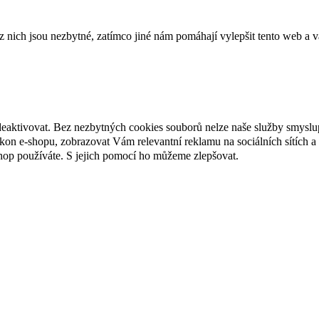
ich jsou nezbytné, zatímco jiné nám pomáhají vylepšit tento web a vá
deaktivovat. Bez nezbytných cookies souborů nelze naše služby smyslu
n e-shopu, zobrazovat Vám relevantní reklamu na sociálních sítích a 
hop používáte. S jejich pomocí ho můžeme zlepšovat.