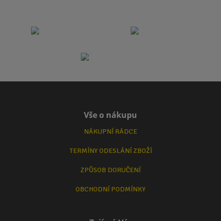
Vše o nákupu
NÁKUPNÍ RÁDCE
TERMÍNY ODESLÁNÍ ZBOŽÍ
ZPŮSOB DORUČENÍ
OBCHODNÍ PODMÍNKY