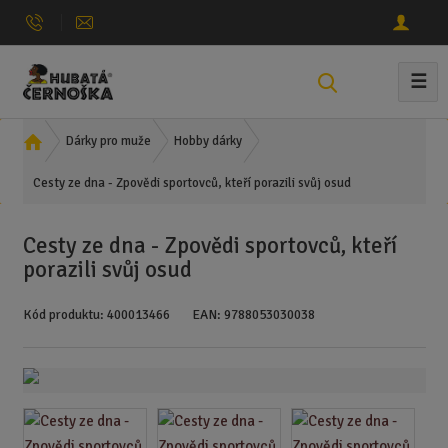
☰
V
y
h
Ú
Dárky pro muže
Hobby dárky
l
v
e
Cesty ze dna - Zpovědi sportovců, kteří porazili svůj osud
o
d
d
n
a
Cesty ze dna - Zpovědi sportovců, kteří
í
t
porazili svůj osud
s
t
Kód produktu:
400013466
EAN:
9788053030038
r
a
n
a