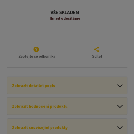
v
t
í
v
VŠE SKLADEM
í
Ihned odesíláme
Zeptejte se odborníka
Sdílet
Zobrazit detailní popis
Zobrazit hodnocení produktu
Zobrazit související produkty