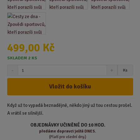
499,00 Kč
SKLADEM 2 KS
S
N
Z
Ks
n
a
m
í
v
ě
ž
ý
Vložit do košíku
n
i
š
i
t
i
t
m
t
Když už to vypadá beznadějně, někdo jiný už tou cestou prošel.
p
n
m
A vrátil se silnější.
o
o
n
ž
o
č
OBJEDNÁVKY UČINĚNÉ DO 10 HOD.
s
ž
e
předáme
dopravci ještě DNES.
t
s
t
(Platí pro všední dny.)