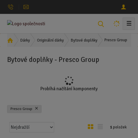
☰
V
y
h
Ú
Presco Group
Dárky
Originální dárky
Bytové doplňky
l
v
o
e
Bytové doplňky - Presco Group
d
d
n
a
í
t
s
t
Probíhá načítání komponenty
r
a
n
Presco Group
a
Ř
O
T
1
položek
a
b
a