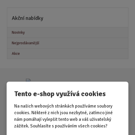
n
i
Akční nabídky
t
p
o
Novinky
č
Nejprodávanější
e
t
Akce
Tento e-shop využívá cookies
Na našich webových stránkách používáme soubory
cookies. Některé z nich jsou nezbytné, zatímco jiné
nám pomáhají vylepšit tento web a váš uživatelský
zážitek. Souhlasíte s používáním všech cookies?