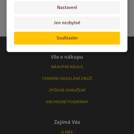
Nastavení
Jen nezbytné
Souhlasím
Vše o nákupu
NÁKUPNÍ RÁDCE
TERMÍNY ODESLÁNÍ ZBOŽÍ
ZPŮSOB DORUČENÍ
OBCHODNÍ PODMÍNKY
Zajímá Vás
O NÁS