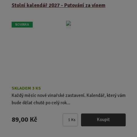
z
r
b
Stolní kalendář 2027 - Putování za vínem
e
á
u
n
z
l
í
NOVINKA
k
k
p
o
o
r
o
v
v
d
ý
ý
u
v
v
k
ý
ý
t
p
p
ů
i
i
s
s
SKLADEM 3 KS
Každý měsíc nové vinařské zastavení. Kalendář, který vám
bude dělat chutě po celý rok...
89,00 Kč
Koupit
Ks
Z
m
ě