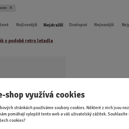
d
aster
u
k
Nejdražší
t
čené
Nejlevnější
Dostupné
Nejnovější
Nej
.
.
ák v podobě retro letadla
.
e-shop využívá cookies
bových stránkách používáme soubory cookies. Některé z nich jsou nez
nám pomáhají vylepšit tento web a váš uživatelský zážitek. Souhlasíte 
EM 2 KS
šech cookies?
ružství nečeká. Stačí otevřít láhev