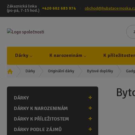
Zákaznická linka
+420 602 683 974
obchod@hubatacernoska.c
(po-pá, 7-15 hod.)
Dárky
K narozeninám
K příležitoste
Ú
Gadg
Dárky
Originální dárky
Bytové doplňky
v
o
Byt
d
DÁRKY
n
í
DÁRKY K NAROZENINÁM
s
t
DÁRKY K PŘÍLEŽITOSTEM
r
DÁRKY PODLE ZÁJMŮ
a