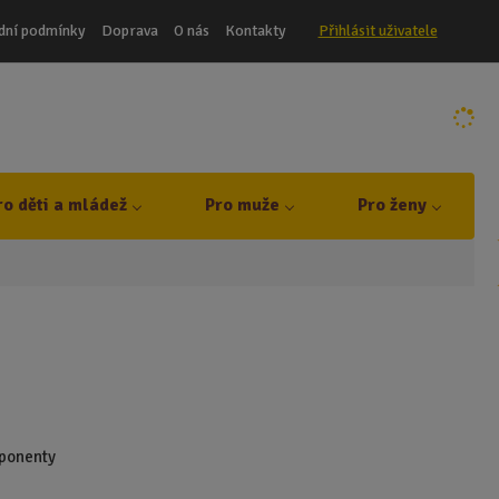
dní podmínky
Doprava
O nás
Kontakty
Přihlásit uživatele
ro děti a mládež
Pro muže
Pro ženy
mponenty