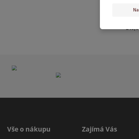
a vzlé
Na
ot...
149,0
Vše o nákupu
Zajímá Vás