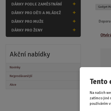
n
DÁRKY PODLE ZAMĚSTNÁNÍ
Gadget M
a
DÁRKY PRO DĚTI A MLÁDEŽ
DÁRKY PRO MUŽE
Doporu
DÁRKY PRO ŽENY
Ř
Otvír
a
z
e
n
Akční nabídky
í
p
Novinky
r
o
Nejprodávanější
Tento 
d
Akce
u
k
Na našich we
t
zatímco jiné 
ů
SKLAD
používáním v
Dobrod