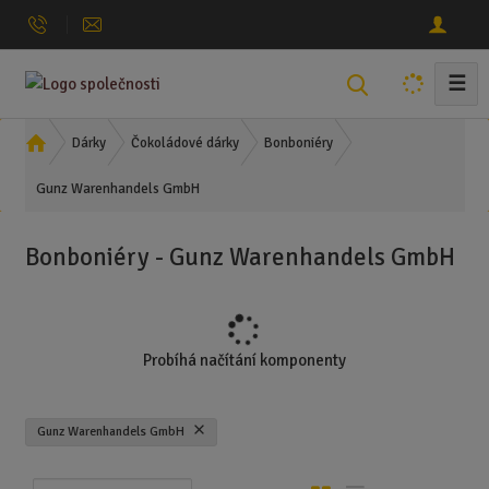
☰
V
y
h
Ú
Dárky
Čokoládové dárky
Bonboniéry
l
v
Gunz Warenhandels GmbH
o
e
d
d
n
a
Bonboniéry - Gunz Warenhandels GmbH
í
t
s
t
r
a
Probíhá načítání komponenty
n
a
Gunz Warenhandels GmbH