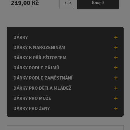
219,00 Kč
Koupit
Ks
Z
m
ě
n
i
DÁRKY
t
p
DÁRKY K NAROZENINÁM
o
č
DÁRKY K PŘÍLEŽITOSTEM
e
DÁRKY PODLE ZÁJMŮ
t
DÁRKY PODLE ZAMĚSTNÁNÍ
DÁRKY PRO DĚTI A MLÁDEŽ
DÁRKY PRO MUŽE
DÁRKY PRO ŽENY