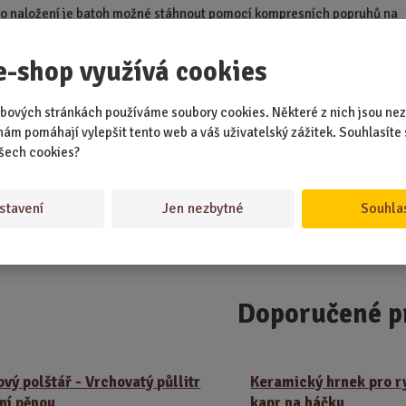
Po naložení je batoh možné stáhnout pomocí kompresních popruhů na
o docílení kompaktnějších rozměrů.
e-shop využívá cookies
atoh má hmotnost pouhých 790 g, což zabezpečuje pohodlné nošení.
 data
bových stránkách používáme soubory cookies. Některé z nich jsou nez
 l
nám pomáhají vylepšit tento web a váš uživatelský zážitek. Souhlasíte 
šech cookies?
: 100% polyester s PVC vrstvou
: 790 g
amenní popruhy, bederní pás, hrudní popruh
stavení
Jen nezbytné
Souhla
jších kapes: 5x
očet kapes: 9x
Doporučené p
ový polštář - Vrchovatý půllitr
Keramický hrnek pro r
vní pěnou
kapr na háčku