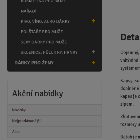
KOSMETIKA PRO MUŽE
NÁŘADÍ
PIVO, VÍNO, ALKO DÁRKY
POLŠTÁŘE PRO MUŽE
Deta
SEXY DÁRKY PRO MUŽE
SKLENICE, PŮLLITRY, HRNKY
Objemný, 
vnitřními
DÁRKY PRO ŽENY
systémem 
Kapsy jso
doplněné 
Akční nabídky
kapes je 
zipem.
Novinky
Zhotovení
Nejprodávanější
rozměry 3
Akce
Batoh je 