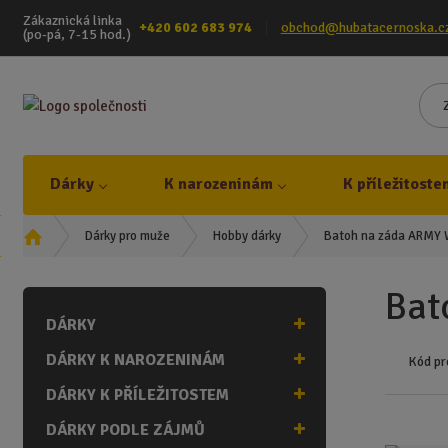
Zákaznická linka
+420 602 683 974
obchod@hubatacernoska.c
(po-pá, 7-15 hod.)
Dárky
K narozeninám
K příležitoste
Ú
Batoh na záda ARMY 
Dárky pro muže
Hobby dárky
v
o
Bat
d
DÁRKY
n
í
DÁRKY K NAROZENINÁM
Kód pr
s
t
DÁRKY K PŘÍLEŽITOSTEM
r
DÁRKY PODLE ZÁJMŮ
a