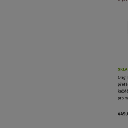
SKLA
Origi
přeté
každé
pro m
449,