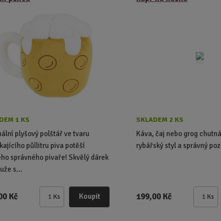
DEM 1 KS
SKLADEM 2 KS
nální plyšový polštář ve tvaru
Káva, čaj nebo grog chutná
kajícího půllitru piva potěší
rybářský styl a správný poz
ho správného pivaře! Skvělý dárek
uže s...
00 Kč
199,00 Kč
Koupit
Ks
Ks
Z
Z
m
m