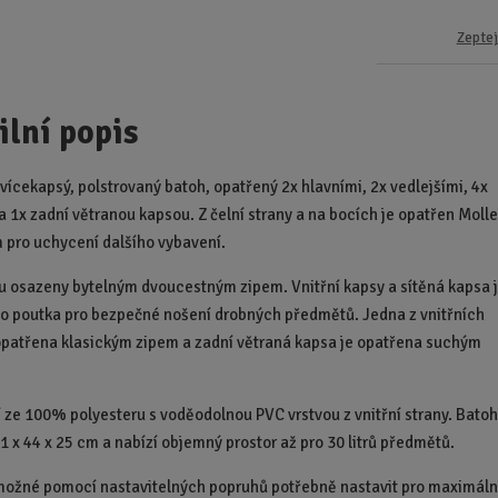
Zeptej
ilní popis
vícekapsý, polstrovaný batoh, opatřený 2x hlavními, 2x vedlejšími, 4x
 a 1x zadní větranou kapsou. Z čelní strany a na bocích je opatřen Moll
pro uchycení dalšího vybavení.
u osazeny bytelným dvoucestným zipem. Vnitřní kapsy a sítěná kapsa 
o poutka pro bezpečné nošení drobných předmětů. Jedna z vnitřních
opatřena klasickým zipem a zadní větraná kapsa je opatřena suchým
 ze 100% polyesteru s voděodolnou PVC vrstvou z vnitřní strany. Bato
1 x 44 x 25 cm a nabízí objemný prostor až pro 30 litrů předmětů.
možné pomocí nastavitelných popruhů potřebně nastavit pro maximáln