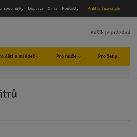
dní podmínky
Doprava
O nás
Kontakty
Přihlásit uživatele
Košík je prázdný
ro děti a mládež
Pro muže
Pro ženy
itrů