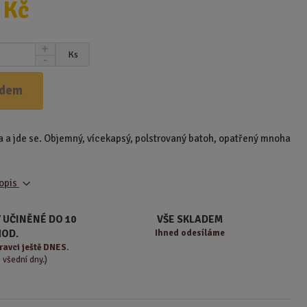
 Kč
N
Ks
S
a
n
v
í
ý
adem
ž
š
i
i
t
t
a a jde se. Objemný, vícekapsý, polstrovaný batoh, opatřený mnoha
m
m
n
n
o
o
ž
popis
ž
s
s
t
t
 UČINĚNÉ DO 10
VŠE SKLADEM
v
v
HOD.
Ihned odesíláme
í
í
ravci ještě DNES.
o všední dny.)