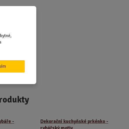
bytné,
s
sím
rodukty
ybáře -
Dekorační kuchyňské prkénko -
rybářský motiv