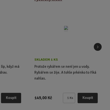
d
a
l
SKLADEM 1 KS
š
 líp, když má
Protože rybářem se není jen u vody.
drav.
Rybářem se žije. A tohle prkénko to říká
í
nahlas.
149,00 Kč
Koupit
Koupit
Ks
Z
m