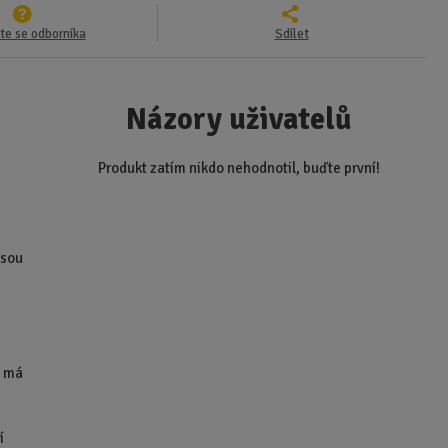
te se odborníka
Sdílet
Názory uživatelů
Produkt zatím nikdo nehodnotil, buďte první!
e
jsou
h má
í