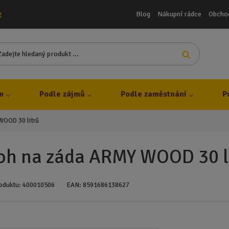
Blog
Nákupní rádce
Obcho
z
Z
Vyhledat
a
d
e
j
m
Podle zájmů
Podle zaměstnání
P
t
e
WOOD 30 litrů
h
l
e
oh na záda ARMY WOOD 30 l
d
a
n
oduktu:
400010506
EAN:
8591686138627
ý
p
r
o