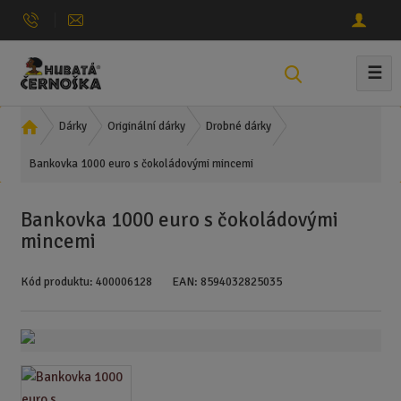
☰
V
y
h
Ú
Dárky
Originální dárky
Drobné dárky
l
v
e
Bankovka 1000 euro s čokoládovými mincemi
o
d
d
n
a
Bankovka 1000 euro s čokoládovými
í
t
mincemi
s
t
Kód produktu:
400006128
EAN:
8594032825035
r
a
n
a