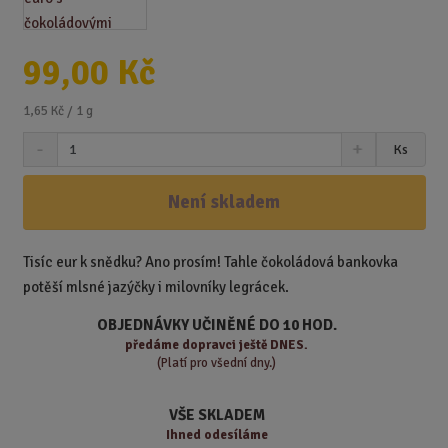
99,00 Kč
1,65 Kč / 1 g
S
N
Z
Ks
n
a
m
í
v
ě
ž
ý
Není skladem
n
i
š
i
t
i
t
m
t
Tisíc eur k snědku? Ano prosím! Tahle čokoládová bankovka
p
n
m
potěší mlsné jazýčky i milovníky legrácek.
o
o
n
ž
o
č
OBJEDNÁVKY UČINĚNÉ DO 10 HOD.
s
ž
e
předáme
dopravci ještě DNES.
t
s
t
(Platí pro všední dny.)
v
t
í
v
VŠE SKLADEM
í
Ihned odesíláme