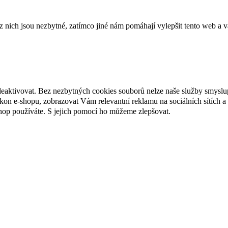
ich jsou nezbytné, zatímco jiné nám pomáhají vylepšit tento web a vá
deaktivovat. Bez nezbytných cookies souborů nelze naše služby smyslu
n e-shopu, zobrazovat Vám relevantní reklamu na sociálních sítích a 
hop používáte. S jejich pomocí ho můžeme zlepšovat.