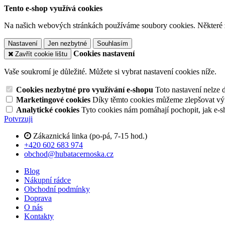
Tento e-shop využívá cookies
Na našich webových stránkách používáme soubory cookies. Některé z n
Nastavení
Jen nezbytné
Souhlasím
Cookies nastavení
Zavřít cookie lištu
Vaše soukromí je důležité. Můžete si vybrat nastavení cookies níže.
Cookies nezbytné pro využívání e-shopu
Toto nastavení nelze 
Marketingové cookies
Díky těmto cookies můžeme zlepšovat výko
Analytické cookies
Tyto cookies nám pomáhají pochopit, jak e-s
Potvrzuji
Zákaznická linka (po-pá, 7-15 hod.)
+420 602 683 974
obchod@hubatacernoska.cz
Blog
Nákupní rádce
Obchodní podmínky
Doprava
O nás
Kontakty