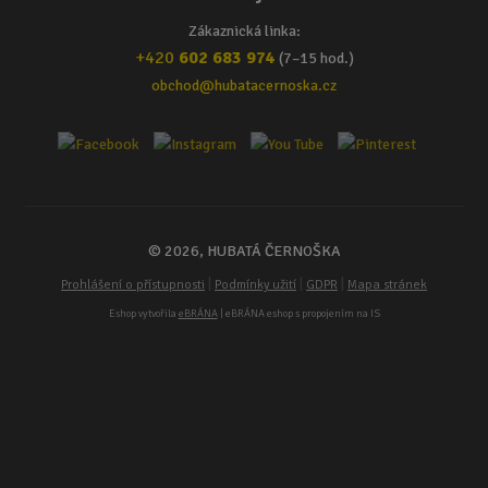
Zákaznická linka:
+420
602 683 974
(7–15 hod.)
obchod@hubatacernoska.cz
© 2026, HUBATÁ ČERNOŠKA
|
|
|
Prohlášení o přístupnosti
Podmínky užití
GDPR
Mapa stránek
Eshop vytvořila
eBRÁNA
| eBRÁNA eshop s propojením na IS