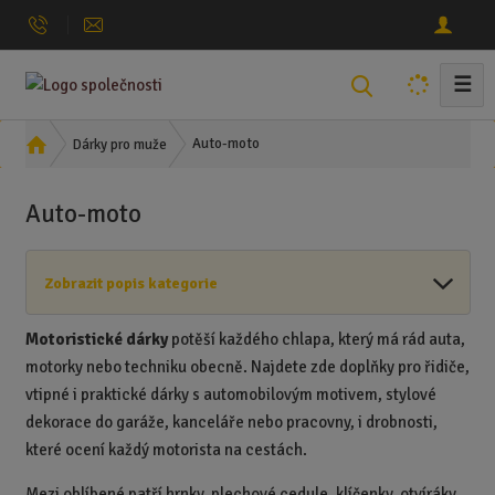
☰
V
y
h
Ú
Auto-moto
Dárky pro muže
l
v
o
e
Auto-moto
d
d
n
a
í
t
Zobrazit popis kategorie
s
t
r
Motoristické dárky
potěší každého chlapa, který má rád auta,
a
motorky nebo techniku obecně. Najdete zde doplňky pro řidiče,
n
vtipné i praktické dárky s automobilovým motivem, stylové
a
dekorace do garáže, kanceláře nebo pracovny, i drobnosti,
které ocení každý motorista na cestách.
Mezi oblíbené patří hrnky, plechové cedule, klíčenky, otvíráky,