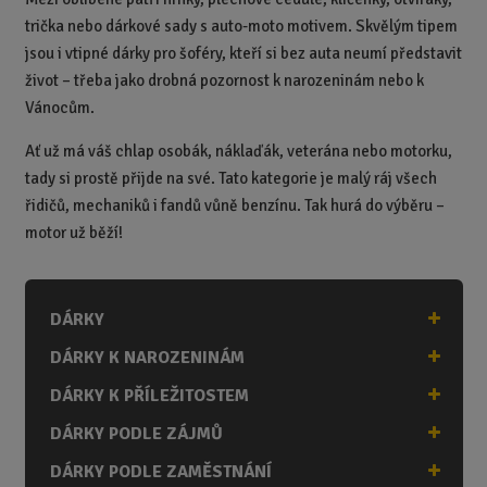
trička nebo dárkové sady s auto-moto motivem. Skvělým tipem
jsou i vtipné dárky pro šoféry, kteří si bez auta neumí představit
život – třeba jako drobná pozornost k narozeninám nebo k
Vánocům.
Ať už má váš chlap osobák, náklaďák, veterána nebo motorku,
tady si prostě přijde na své. Tato kategorie je malý ráj všech
řidičů, mechaniků i fandů vůně benzínu. Tak hurá do výběru –
motor už běží!
DÁRKY
DÁRKY K NAROZENINÁM
DÁRKY K PŘÍLEŽITOSTEM
DÁRKY PODLE ZÁJMŮ
DÁRKY PODLE ZAMĚSTNÁNÍ