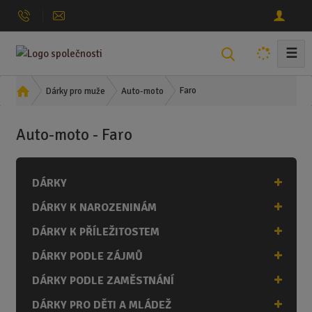
☰
V
y
h
Ú
Faro
Dárky pro muže
Auto-moto
l
v
o
e
Auto-moto - Faro
d
d
n
a
í
t
DÁRKY
s
t
DÁRKY K NAROZENINÁM
r
a
DÁRKY K PŘÍLEŽITOSTEM
n
DÁRKY PODLE ZÁJMŮ
a
DÁRKY PODLE ZAMĚSTNÁNÍ
DÁRKY PRO DĚTI A MLÁDEŽ