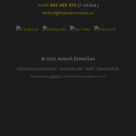
+420
602 683 974
(7–15 hod.)
obchod@hubatacernoska.cz
© 2026, HUBATÁ ČERNOŠKA
|
|
|
Prohlášení o přístupnosti
Podmínky užití
GDPR
Mapa stránek
Eshop vytvořila
eBRÁNA
| eBRÁNA eshop s propojením na IS