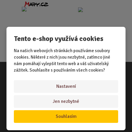
Tento e-shop využívá cookies
Na našich webových stránkách používáme soubory
cookies. Některé z nich jsou nezbytné, zatímco jiné
nám pomáhají vylepšit tento web a váš uživatelský
zážitek. Souhlasíte s používáním všech cookies?
Vše o nákupu
Nastavení
NÁKUPNÍ RÁDCE
Jen nezbytné
TERMÍNY ODESLÁNÍ ZBOŽÍ
ZPŮSOB DORUČENÍ
Souhlasím
OBCHODNÍ PODMÍNKY