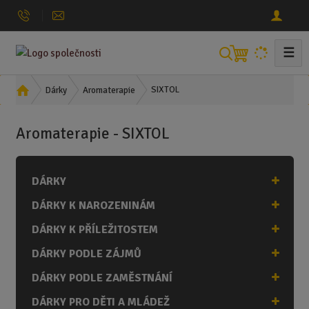
☰
V
y
h
Ú
SIXTOL
Dárky
Aromaterapie
l
v
o
e
Aromaterapie - SIXTOL
d
d
n
a
í
t
DÁRKY
s
t
DÁRKY K NAROZENINÁM
r
a
DÁRKY K PŘÍLEŽITOSTEM
n
DÁRKY PODLE ZÁJMŮ
a
DÁRKY PODLE ZAMĚSTNÁNÍ
DÁRKY PRO DĚTI A MLÁDEŽ