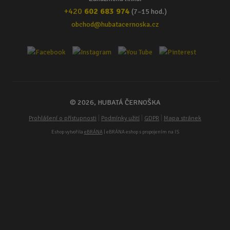
+420
602 683 974
(7–15 hod.)
obchod@hubatacernoska.cz
© 2026, HUBATÁ ČERNOŠKA
|
|
|
Prohlášení o přístupnosti
Podmínky užití
GDPR
Mapa stránek
Eshop vytvořila
eBRÁNA
| eBRÁNA eshop s propojením na IS