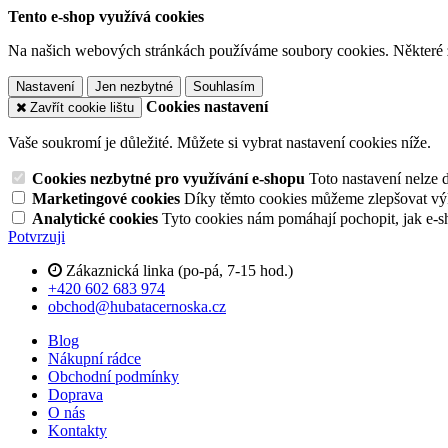
Tento e-shop využívá cookies
Na našich webových stránkách používáme soubory cookies. Některé z n
Nastavení
Jen nezbytné
Souhlasím
Cookies nastavení
Zavřít cookie lištu
Vaše soukromí je důležité. Můžete si vybrat nastavení cookies níže.
Cookies nezbytné pro využívání e-shopu
Toto nastavení nelze 
Marketingové cookies
Díky těmto cookies můžeme zlepšovat výko
Analytické cookies
Tyto cookies nám pomáhají pochopit, jak e-s
Potvrzuji
Zákaznická linka (po-pá, 7-15 hod.)
+420 602 683 974
obchod@hubatacernoska.cz
Blog
Nákupní rádce
Obchodní podmínky
Doprava
O nás
Kontakty