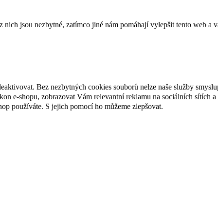
ich jsou nezbytné, zatímco jiné nám pomáhají vylepšit tento web a vá
deaktivovat. Bez nezbytných cookies souborů nelze naše služby smyslu
n e-shopu, zobrazovat Vám relevantní reklamu na sociálních sítích a 
hop používáte. S jejich pomocí ho můžeme zlepšovat.