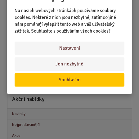
DÁRKY K NAROZENINÁM
Na našich webových stránkách používáme soubory
DÁRKY K PŘÍLEŽITOSTEM
cookies. Některé z nich jsou nezbytné, zatímco jiné
nám pomáhají vylepšit tento web a váš uživatelský
DÁRKY PODLE ZÁJMŮ
zážitek. Souhlasíte s používáním všech cookies?
DÁRKY PODLE ZAMĚSTNÁNÍ
Nastavení
DÁRKY PRO DĚTI A MLÁDEŽ
DÁRKY PRO MUŽE
Jen nezbytné
DÁRKY PRO ŽENY
Souhlasím
Akční nabídky
Novinky
Nejprodávanější
Akce