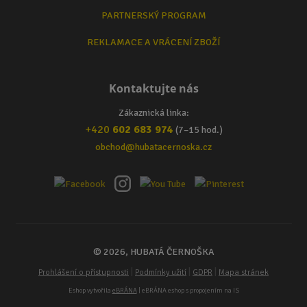
PARTNERSKÝ PROGRAM
REKLAMACE A VRÁCENÍ ZBOŽÍ
Kontaktujte nás
Zákaznická linka:
+420
602 683 974
(7–15 hod.)
obchod@hubatacernoska.cz
© 2026, HUBATÁ ČERNOŠKA
|
|
|
Prohlášení o přístupnosti
Podmínky užití
GDPR
Mapa stránek
Eshop vytvořila
eBRÁNA
| eBRÁNA eshop s propojením na IS