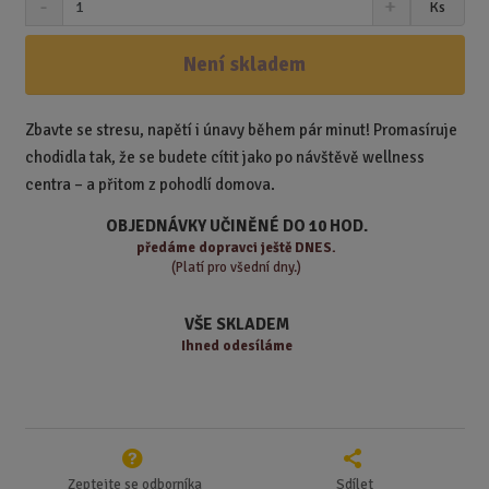
Ks
n
a
m
í
v
ě
ž
ý
Není skladem
n
i
š
i
t
i
t
m
t
Zbavte se stresu, napětí i únavy během pár minut! Promasíruje
p
n
m
chodidla tak, že se budete cítit jako po návštěvě wellness
o
o
n
centra – a přitom z pohodlí domova.
ž
o
č
s
ž
e
OBJEDNÁVKY UČINĚNÉ DO 10 HOD.
t
s
t
předáme
dopravci ještě DNES.
v
t
(Platí pro všední dny.)
í
v
í
VŠE SKLADEM
Ihned odesíláme
Zeptejte se odborníka
Sdílet