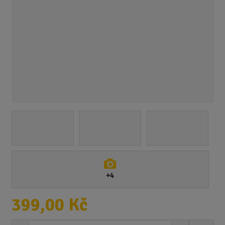
+4
399,00 Kč
S
N
Z