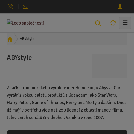
☰
V
y
h
Ú
ABYstyle
l
v
o
e
ABYstyle
d
d
n
a
í
t
s
t
Značka francouzského výrobce merchandisingu Abysse Corp.
r
vyrábí širokou paletu produktů s licencemi jako Star Wars,
a
Harry Potter, Game of Thrones, Ricky and Morty a dalšími. Dnes
n
již mají v portfoliu více než 250 licencí z oblasti mangy, filmu,
a
televizních seriálů či videoher. Vznikla v roce 2007.