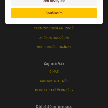
Jen nezbytné
Vše o nákupu
Souhlasím
NÁKUPNÍ RÁDCE
TERMÍNY ODESLÁNÍ ZBOŽÍ
ZPŮSOB DORUČENÍ
OBCHODNÍ PODMÍNKY
Zajímá Vás
O NÁS
KONTAKTUJTE NÁS
BLOG HUBATÉ ČERNOŠKY
Důležité informace