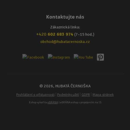
Kontaktujte nás
Zákaznická linka:
+420
602 683 974
(7–15 hod.)
obchod@hubatacernoska.cz
© 2026, HUBATÁ ČERNOŠKA
|
|
|
Prohlášení o přístupnosti
Podmínky užití
GDPR
Mapa stránek
Eshop vytvořila
eBRÁNA
| eBRÁNA eshop s propojením na IS