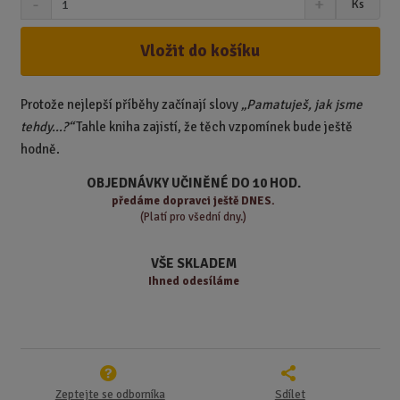
Ks
n
a
m
í
v
ě
ž
ý
Vložit do košíku
n
i
š
i
t
i
t
m
t
Protože nejlepší příběhy začínají slovy
„Pamatuješ, jak jsme
p
n
m
tehdy…?“
Tahle kniha zajistí, že těch vzpomínek bude ještě
o
o
n
hodně.
ž
o
č
s
ž
e
OBJEDNÁVKY UČINĚNÉ DO 10 HOD.
t
s
t
předáme
dopravci ještě DNES.
v
t
(Platí pro všední dny.)
í
v
í
VŠE SKLADEM
Ihned odesíláme
Zeptejte se odborníka
Sdílet