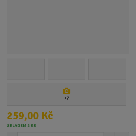
+7
259,00 Kč
SKLADEM 2 KS
S
N
Z