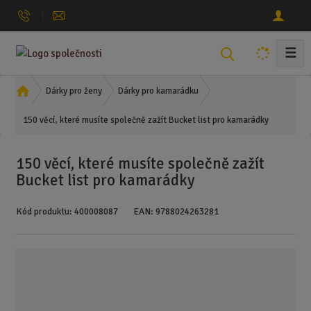
☰
V
y
h
Ú
Dárky pro ženy
Dárky pro kamarádku
l
v
150 věcí, které musíte společně zažít Bucket list pro kamarádky
o
e
d
d
n
a
150 věcí, které musíte společně zažít
í
t
Bucket list pro kamarádky
s
t
Kód produktu:
400008087
EAN:
9788024263281
r
a
n
a