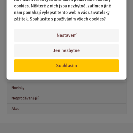
DÁRKY PODLE ZÁJMŮ
cookies. Některé z nich jsou nezbytné, zatímco jiné
nám pomáhají vylepšit tento web a váš uživatelský
DÁRKY PODLE ZAMĚSTNÁNÍ
zážitek. Souhlasíte s používáním všech cookies?
DÁRKY PRO DĚTI A MLÁDEŽ
Nastavení
DÁRKY PRO MUŽE
DÁRKY PRO ŽENY
Jen nezbytné
Souhlasím
Akční nabídky
Novinky
Nejprodávanější
Akce