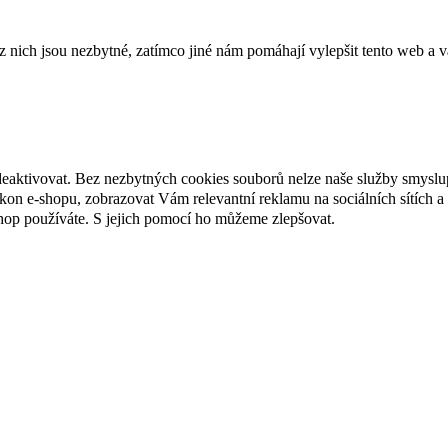
ich jsou nezbytné, zatímco jiné nám pomáhají vylepšit tento web a vá
deaktivovat. Bez nezbytných cookies souborů nelze naše služby smyslu
n e-shopu, zobrazovat Vám relevantní reklamu na sociálních sítích a 
hop používáte. S jejich pomocí ho můžeme zlepšovat.