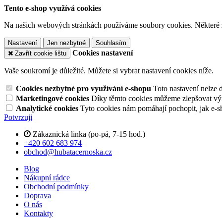
Tento e-shop využívá cookies
Na našich webových stránkách používáme soubory cookies. Některé z n
Nastavení
Jen nezbytné
Souhlasím
Cookies nastavení
Zavřít cookie lištu
Vaše soukromí je důležité. Můžete si vybrat nastavení cookies níže.
Cookies nezbytné pro využívání e-shopu
Toto nastavení nelze 
Marketingové cookies
Díky těmto cookies můžeme zlepšovat výko
Analytické cookies
Tyto cookies nám pomáhají pochopit, jak e-s
Potvrzuji
Zákaznická linka (po-pá, 7-15 hod.)
+420 602 683 974
obchod@hubatacernoska.cz
Blog
Nákupní rádce
Obchodní podmínky
Doprava
O nás
Kontakty